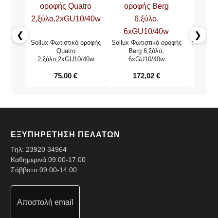
❮
❯
Sollux Φωτιστικό οροφής
Sollux Φωτιστικό οροφής
Sollux Φ
Quatro
Berg 6,ξύλο,
Riza 
2,ξύλο,2xGU10/40w
6xGU10/40w
γυαλ
75,00
€
172,02
€
1
ΕΞΥΠΗΡΕΤΗΣΗ ΠΕΛΑΤΩΝ
Τηλ:
23920 34964
Καθημερινά 09:00-17:00
Σάββατο 09:00-14:00
Αποστολή email