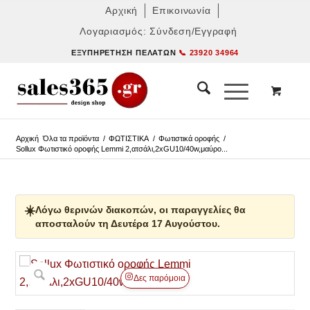
Αρχική
Επικοινωνία
Λογαριασμός: Σύνδεση/Εγγραφή
ΕΞΥΠΗΡΈΤΗΣΗ ΠΕΛΑΤΏΝ
📞 23920 34964
Αρχική
Όλα τα προϊόντα
/
ΦΩΤΙΣΤΙΚΑ
/
Φωτιστικά οροφής
/
Sollux Φωτιστικό οροφής Lemmi 2,ατσάλι,2xGU10/40w,μαύρο...
☀️
Λόγω θερινών διακοπών, οι παραγγελίες θα
αποσταλούν τη Δευτέρα 17 Αυγούστου.
Δες παρόμοια