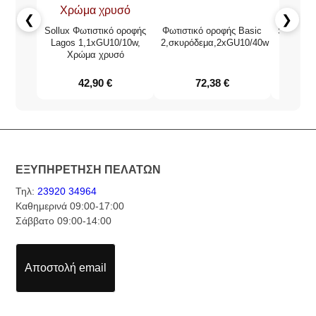
❮
❯
Sollux Φωτιστικό οροφής
Φωτιστικό οροφής Basic
Sollux Φ
Lagos 1,1xGU10/10w,
2,σκυρόδεμα,2xGU10/40w
Χρώμα χρυσό
3,ατσά
42,90
€
72,38
€
ΕΞΥΠΗΡΕΤΗΣΗ ΠΕΛΑΤΩΝ
Τηλ:
23920 34964
Καθημερινά 09:00-17:00
Σάββατο 09:00-14:00
Αποστολή email