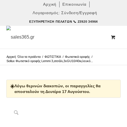
Αρχική
Επικοινωνία
Λογαριασμός: Σύνδεση/Εγγραφή
ΕΞΥΠΗΡΈΤΗΣΗ ΠΕΛΑΤΏΝ
📞 23920 34964
Αρχική
Όλα τα προϊόντα
/
ΦΩΤΙΣΤΙΚΑ
/
Φωτιστικά οροφής
/
Sollux Φωτιστικό οροφής Lemmi 3,ατσάλι,3xGU10/40w,λευκό...
☀️
Λόγω θερινών διακοπών, οι παραγγελίες θα
αποσταλούν τη Δευτέρα 17 Αυγούστου.