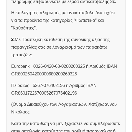
πληρωμής επιβαρύνεστε με έξοδα αντικαταβολής 3€.
Η επιλογή της πληρωμής με αντικαταβολή δεν ισχύει
για τα προϊόντα της κατηγορίας ”Φωτιστικά” και
”Καθρέπτες”.
2
.Με Τραπεζική κατάθεση της συνολικής αξίας της
παραγγελίας σας σε λογαριασμό των παρακάτω
τραπεζών:
Eurobank 0026-0420-68-0200269325 ή Aριθμός IBAN
GR8002604200000680200269325
Πειραιώς 5267-076402196 ή Αριθμός IBAN
GR8601722670005267076402196
(Όνομα Δικαιούχου των Λογαριασμών, Χατζηιωάννου
Νικόλαος
Κατά την κατάθεση να μην ξεχάσετε να συμπληρώσετε
στην αιτιολογία κατάθεσης τον αριθμό παραγγελίας ή