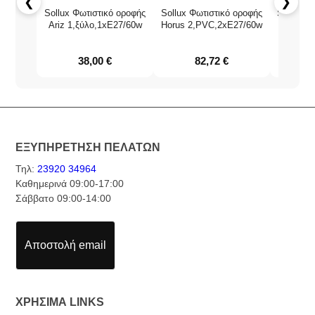
❮
❯
Sollux Φωτιστικό οροφής
Sollux Φωτιστικό οροφής
Sollux Φ
Ariz 1,ξύλο,1xE27/60w
Horus 2,PVC,2xE27/60w
Orbis 
Χρώ
38,00
€
82,72
€
ΕΞΥΠΗΡΕΤΗΣΗ ΠΕΛΑΤΩΝ
Τηλ:
23920 34964
Καθημερινά 09:00-17:00
Σάββατο 09:00-14:00
Αποστολή email
ΧΡΗΣΙΜΑ LINKS