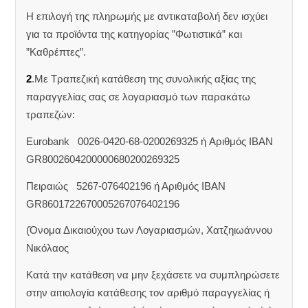
Η επιλογή της πληρωμής με αντικαταβολή δεν ισχύει
για τα προϊόντα της κατηγορίας ”Φωτιστικά” και
”Καθρέπτες”.
2
.Με Τραπεζική κατάθεση της συνολικής αξίας της
παραγγελίας σας σε λογαριασμό των παρακάτω
τραπεζών:
Eurobank 0026-0420-68-0200269325 ή Aριθμός IBAN
GR8002604200000680200269325
Πειραιώς 5267-076402196 ή Αριθμός IBAN
GR8601722670005267076402196
(Όνομα Δικαιούχου των Λογαριασμών, Χατζηιωάννου
Νικόλαος
Κατά την κατάθεση να μην ξεχάσετε να συμπληρώσετε
στην αιτιολογία κατάθεσης τον αριθμό παραγγελίας ή