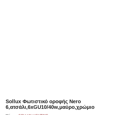
Δες παρόμοια
Sollux Φωτιστικό οροφής Nero
6,ατσάλι,6xGU10/40w,μαύρο,χρώμιο