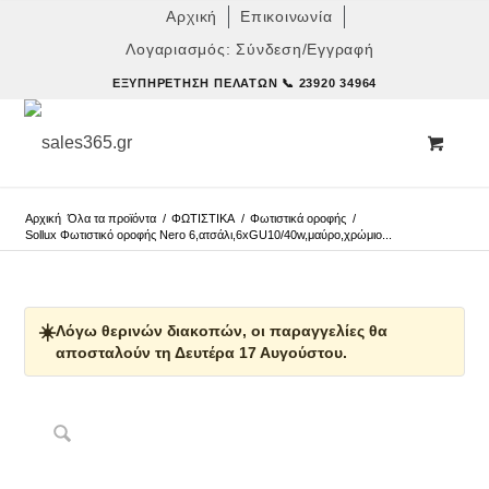
Αρχική
Επικοινωνία
Λογαριασμός: Σύνδεση/Εγγραφή
ΕΞΥΠΗΡΈΤΗΣΗ ΠΕΛΑΤΏΝ
📞 23920 34964
Αρχική
Όλα τα προϊόντα
/
ΦΩΤΙΣΤΙΚΑ
/
Φωτιστικά οροφής
/
Sollux Φωτιστικό οροφής Nero 6,ατσάλι,6xGU10/40w,μαύρο,χρώμιο...
☀️
Λόγω θερινών διακοπών, οι παραγγελίες θα
αποσταλούν τη Δευτέρα 17 Αυγούστου.