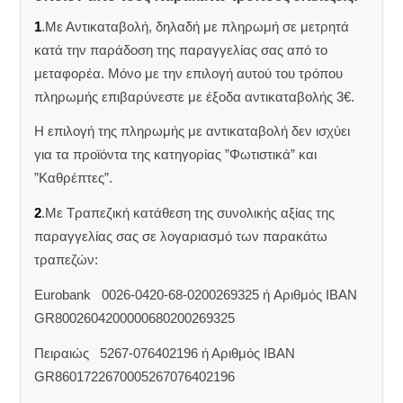
1
.Με Αντικαταβολή, δηλαδή με πληρωμή σε μετρητά
κατά την παράδοση της παραγγελίας σας από το
μεταφορέα. Μόνο με την επιλογή αυτού του τρόπου
πληρωμής επιβαρύνεστε με έξοδα αντικαταβολής 3€.
Η επιλογή της πληρωμής με αντικαταβολή δεν ισχύει
για τα προϊόντα της κατηγορίας ”Φωτιστικά” και
”Καθρέπτες”.
2
.Με Τραπεζική κατάθεση της συνολικής αξίας της
παραγγελίας σας σε λογαριασμό των παρακάτω
τραπεζών:
Eurobank 0026-0420-68-0200269325 ή Aριθμός IBAN
GR8002604200000680200269325
Πειραιώς 5267-076402196 ή Αριθμός IBAN
GR8601722670005267076402196