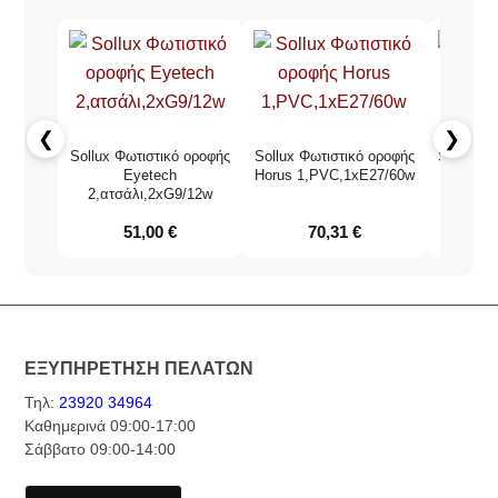
❮
❯
Sollux Φωτιστικό οροφής
Sollux Φωτιστικό οροφής
Sollux Φ
Eyetech
Horus 1,PVC,1xE27/60w
Mika 1
2,ατσάλι,2xG9/12w
Χρώ
51,00
€
70,31
€
ΕΞΥΠΗΡΕΤΗΣΗ ΠΕΛΑΤΩΝ
Τηλ:
23920 34964
Καθημερινά 09:00-17:00
Σάββατο 09:00-14:00