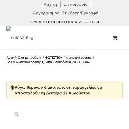
Αρχική
Επικοινωνία
Λογαριασμός: Σύνδεση/Εγγραφή
ΕΞΥΠΗΡΈΤΗΣΗ ΠΕΛΑΤΏΝ
📞 23920 34964
Αρχική
Όλα τα προϊόντα
/
ΦΩΤΙΣΤΙΚΑ
/
Φωτιστικά οροφής
/
Sollux Φωτιστικό οροφής Quatro 2,σκυρόδεμα,2xGU10/40w...
☀️
Λόγω θερινών διακοπών, οι παραγγελίες θα
αποσταλούν τη Δευτέρα 17 Αυγούστου.