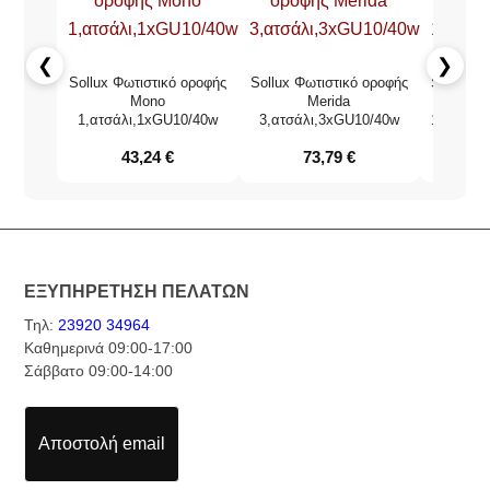
❮
❯
Sollux Φωτιστικό οροφής
Sollux Φωτιστικό οροφής
Sollux Φ
Mono
Merida
1,ατσάλι,1xGU10/40w
3,ατσάλι,3xGU10/40w
1,ατσάλι
43,24
€
73,79
€
ΕΞΥΠΗΡΕΤΗΣΗ ΠΕΛΑΤΩΝ
Τηλ:
23920 34964
Καθημερινά 09:00-17:00
Σάββατο 09:00-14:00
Αποστολή email