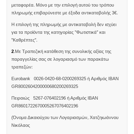
μεταφορέα. Μόνο με την επιλογή αυτού του τρόπου
πληρωμής επιβαρύνεστε με έξοδα αντικαταβολής 3€.
Η επιλογή της πληρωμής με αντικαταβολή δεν ισχύει
για τα προϊόντα της κατηγορίας ”Φωτιστικά” και
”Καθρέπτες”.
2
.Με Τραπεζική κατάθεση της συνολικής αξίας της
παραγγελίας σας σε λογαριασμό των παρακάτω
τραπεζών:
Eurobank 0026-0420-68-0200269325 ή Aριθμός IBAN
GR8002604200000680200269325
Πειραιώς 5267-076402196 ή Αριθμός IBAN
GR8601722670005267076402196
(Όνομα Δικαιούχου των Λογαριασμών, Χατζηιωάννου
Νικόλαος