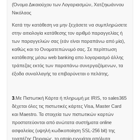
(Όνομα Δικαιούχου των Λογαριασμών, Χατζηιωάννου
Νικόλαος
Κατά την κατάθεση να μην ξεχάσετε να συμπληρώσετε
στην αιτιολογία κατάθεσης τον αριθμό παραγγελίας ή
των παραγγελιών σας (εάν είναι παραπάνω από μία),
καθώς και το Ονοματεπώνυμό σας. Σε περίπτωση
κατάθεσης μέσω web banking απο λογαριασμό άλλης
τράπεζας εκτός των παραπάνω συνεργαζόμενων, τα
έξοδα συναλλαγής τα επιβαρύνεται ο πελάτης.
3
.Με Πιστωτική Κάρτα ή πληρωμή με IRIS, το sales365
δέχεται όλες τις πιστωτικές κάρτες Visa, Master Card
και Maestro. Τα στοιχεία των πιστωτικών καρτών
προστατεύονται από ανώτατα συστήματα online
ασφαλείας (υψηλή κωδικοποίηση SSL-256 bit) της
τραπέζης Πειραιώς, το οποίο εγγυάται απόλυτα