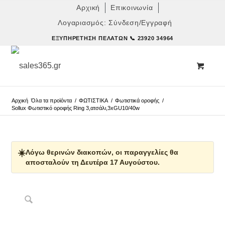
Αρχική
Επικοινωνία
Λογαριασμός: Σύνδεση/Εγγραφή
ΕΞΥΠΗΡΈΤΗΣΗ ΠΕΛΑΤΏΝ
📞 23920 34964
Αρχική
Όλα τα προϊόντα
/
ΦΩΤΙΣΤΙΚΑ
/
Φωτιστικά οροφής
/
Sollux Φωτιστικό οροφής Ring 3,ατσάλι,3xGU10/40w
☀️
Λόγω θερινών διακοπών, οι παραγγελίες θα
αποσταλούν τη Δευτέρα 17 Αυγούστου.