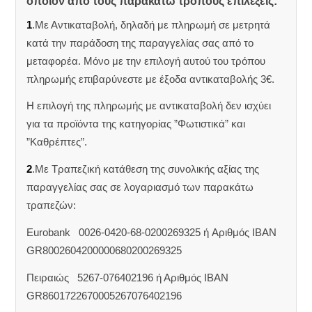
όποιον από τους παρακάτω τρόπους επιλέξεις:
1
.Με Αντικαταβολή, δηλαδή με πληρωμή σε μετρητά
κατά την παράδοση της παραγγελίας σας από το
μεταφορέα. Μόνο με την επιλογή αυτού του τρόπου
πληρωμής επιβαρύνεστε με έξοδα αντικαταβολής 3€.
Η επιλογή της πληρωμής με αντικαταβολή δεν ισχύει
για τα προϊόντα της κατηγορίας ”Φωτιστικά” και
”Καθρέπτες”.
2
.Με Τραπεζική κατάθεση της συνολικής αξίας της
παραγγελίας σας σε λογαριασμό των παρακάτω
τραπεζών:
Eurobank 0026-0420-68-0200269325 ή Aριθμός IBAN
GR8002604200000680200269325
Πειραιώς 5267-076402196 ή Αριθμός IBAN
GR8601722670005267076402196