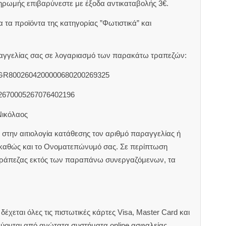
ηρωμής επιβαρύνεστε με έξοδα αντικαταβολής 3€.
 τα προϊόντα της κατηγορίας ”Φωτιστικά” και
αραγγελίας σας σε λογαριασμό των παρακάτω τραπεζών:
 GR8002604200000680200269325
2670005267076402196
Νικόλαος
στην αιτιολογία κατάθεσης τον αριθμό παραγγελίας ή
 καθώς και το Ονοματεπώνυμό σας. Σε περίπτωση
τράπεζας εκτός των παραπάνω συνεργαζόμενων, τα
έχεται όλες τις πιστωτικές κάρτες Visa, Master Card και
εύονται από ανώτατα συστήματα online ασφαλείας