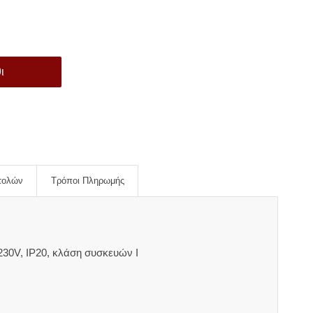
ι
τολών
Τρόποι Πληρωμής
30V, IP20, κλάση συσκευών Ι