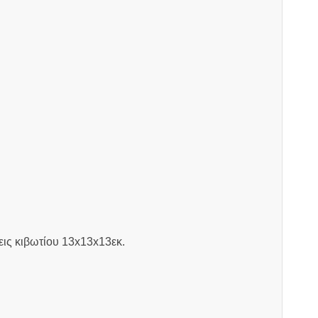
εις κιβωτίου 13x13x13εκ.