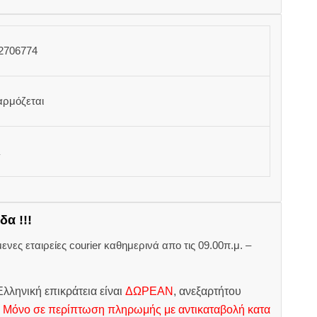
2706774
αρμόζεται
δα !!!
ες εταιρείες courier καθημερινά απο τις 09.00π.μ. –
.
λληνική επικράτεια είναι
ΔΩΡΕΑΝ
, ανεξαρτήτου
.
Μόνο σε περίπτωση πληρωμής με αντικαταβολή κατα