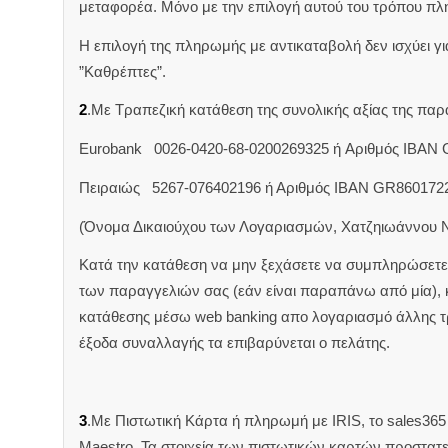
μεταφορέα. Μόνο με την επιλογή αυτού του τρόπου πλ
Η επιλογή της πληρωμής με αντικαταβολή δεν ισχύει για
”Καθρέπτες”.
2
.Με Τραπεζική κατάθεση της συνολικής αξίας της π
Eurobank 0026-0420-68-0200269325 ή Aριθμός IBAN
Πειραιώς 5267-076402196 ή Αριθμός IBAN GR860172
(Όνομα Δικαιούχου των Λογαριασμών, Χατζηιωάννου 
Κατά την κατάθεση να μην ξεχάσετε να συμπληρώσετε 
των παραγγελιών σας (εάν είναι παραπάνω από μία),
κατάθεσης μέσω web banking απο λογαριασμό άλλης 
έξοδα συναλλαγής τα επιβαρύνεται ο πελάτης.
3
.Με Πιστωτική Κάρτα ή πληρωμή με IRIS, το sales365 δ
Maestro. Τα στοιχεία των πιστωτικών καρτών προστατ