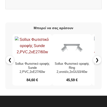
Μπορεί να σας αρέσουν
❮
❯
Sollux Φωτιστικό οροφής
Sollux Φωτιστικό οροφής
Sollux Φ
Sunde
Ring
2,PVC,2xE27/60w
2,ατσάλι,2xGU10/40w
4,ατσά
84,60
€
45,59
€