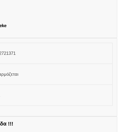
eke
2721371
αρμόζεται
δα !!!