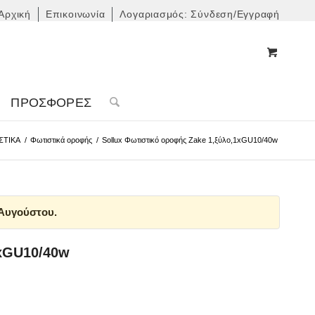
Αρχική
Επικοινωνία
Λογαριασμός: Σύνδεση/Εγγραφή
ΠΡΟΣΦΟΡΈΣ
ΣΤΙΚΑ
/
Φωτιστικά οροφής
/
Sollux Φωτιστικό οροφής Zake 1,ξύλο,1xGU10/40w
 Αυγούστου.
1xGU10/40w