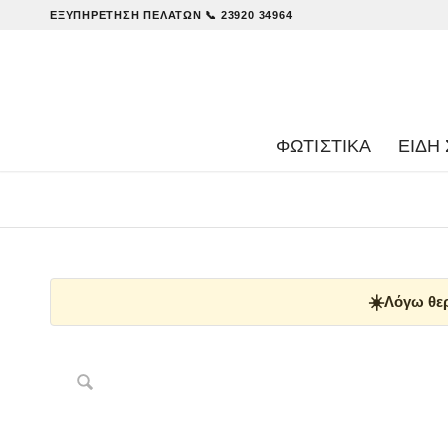
ΕΞΥΠΗΡΈΤΗΣΗ ΠΕΛΑΤΏΝ
📞 23920 34964
ΦΩΤΙΣΤΙΚΑ
ΕΊΔΗ 
☀️
Λόγω θερ
Δες παρόμοια