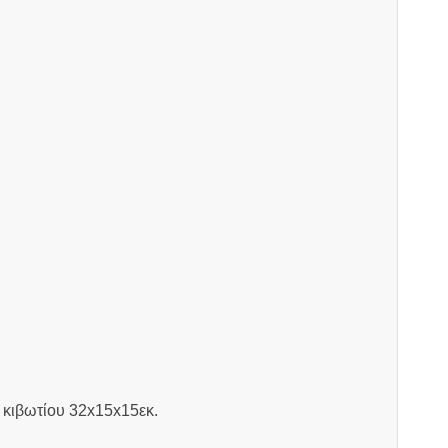
 κιβωτίου 32x15x15εκ.