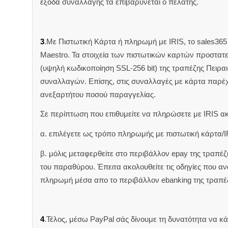
έξοδα συναλλαγής τα επιβαρύνεται ο πελάτης.
3
.Με Πιστωτική Κάρτα ή πληρωμή με IRIS, το sales365 δ
Maestro. Τα στοιχεία των πιστωτικών καρτών προστατ
(υψηλή κωδικοποίηση SSL-256 bit) της τραπέζης Πειρα
συναλλαγών. Επίσης, στις συναλλαγές με κάρτα παρέ
ανεξαρτήτου ποσού παραγγελίας.
Σε περίπτωση που επιθυμείτε να πληρώσετε με IRIS α
α. επιλέγετε ως τρόπο πληρωμής με πιστωτική κάρτα/I
β. μόλις μεταφερθείτε στο περιβάλλον epay της τραπέ
του παραθύρου. Έπειτα ακολουθείτε τις οδηγίες που 
πληρωμή μέσα απο το περιβάλλον ebanking της τραπέ
4
.Τέλος, μέσω PayPal σάς δίνουμε τη δυνατότητα να κ