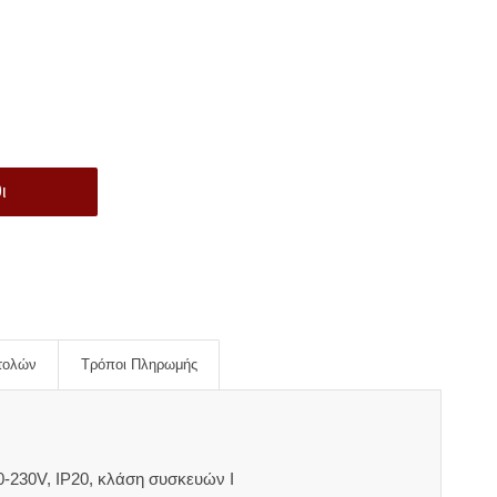
ι
τολών
Τρόποι Πληρωμής
-230V, IP20, κλάση συσκευών Ι