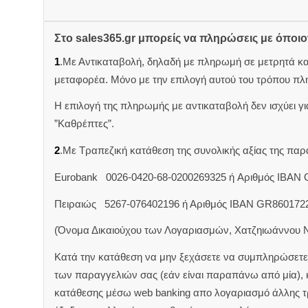
Στο sales365.gr μπορείς να πληρώσεις με όποι
1
.Με Αντικαταβολή, δηλαδή με πληρωμή σε μετρητά κ
μεταφορέα. Μόνο με την επιλογή αυτού του τρόπου πλ
Η επιλογή της πληρωμής με αντικαταβολή δεν ισχύει για
”Καθρέπτες”.
2
.Με Τραπεζική κατάθεση της συνολικής αξίας της π
Eurobank 0026-0420-68-0200269325 ή Aριθμός IBAN
Πειραιώς 5267-076402196 ή Αριθμός IBAN GR860172
(Όνομα Δικαιούχου των Λογαριασμών, Χατζηιωάννου 
Κατά την κατάθεση να μην ξεχάσετε να συμπληρώσετε 
των παραγγελιών σας (εάν είναι παραπάνω από μία),
κατάθεσης μέσω web banking απο λογαριασμό άλλης 