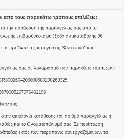
ον από τους παρακάτω τρόπους επιλέξεις:
ατά την παράδοση της παραγγελίας σας από το
ηρωμής επιβαρύνεστε με έξοδα αντικαταβολής 3€.
 τα προϊόντα της κατηγορίας ”Φωτιστικά” και
αραγγελίας σας σε λογαριασμό των παρακάτω τραπεζών:
 GR8002604200000680200269325
2670005267076402196
Νικόλαος
στην αιτιολογία κατάθεσης τον αριθμό παραγγελίας ή
 καθώς και το Ονοματεπώνυμό σας. Σε περίπτωση
τράπεζας εκτός των παραπάνω συνεργαζόμενων, τα