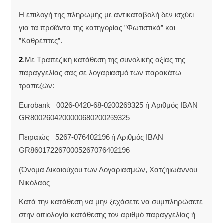
Η επιλογή της πληρωμής με αντικαταβολή δεν ισχύει
για τα προϊόντα της κατηγορίας ”Φωτιστικά” και
”Καθρέπτες”.
2
.Με Τραπεζική κατάθεση της συνολικής αξίας της
παραγγελίας σας σε λογαριασμό των παρακάτω
τραπεζών:
Eurobank 0026-0420-68-0200269325 ή Aριθμός IBAN
GR8002604200000680200269325
Πειραιώς 5267-076402196 ή Αριθμός IBAN
GR8601722670005267076402196
(Όνομα Δικαιούχου των Λογαριασμών, Χατζηιωάννου
Νικόλαος
Κατά την κατάθεση να μην ξεχάσετε να συμπληρώσετε
στην αιτιολογία κατάθεσης τον αριθμό παραγγελίας ή