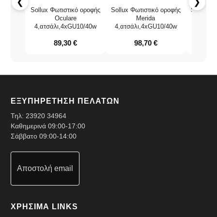
❮
❯
Sollux Φωτιστικό οροφής
Sollux Φωτιστικό οροφής
Sollux Φ
Oculare
Merida
4,ατσάλι,4xGU10/40w
4,ατσάλι,4xGU10/40w
3,ατσά
89,30
€
98,70
€
ΕΞΥΠΗΡΕΤΗΣΗ ΠΕΛΑΤΩΝ
Τηλ:
23920 34964
Καθημερινά 09:00-17:00
Σάββατο 09:00-14:00
Αποστολή email
ΧΡΗΣΙΜΑ LINKS