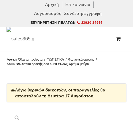
Αρχική
Επικοινωνία
Λογαριασμός: Σύνδεση/Εγγραφή
ΕΞΥΠΗΡΈΤΗΣΗ ΠΕΛΑΤΏΝ
📞 23920 34964
Αρχική
Όλα τα προϊόντα
/
ΦΩΤΙΣΤΙΚΑ
/
Φωτιστικά οροφής
/
Sollux Φωτιστικό οροφής Zoe 4,4xLED/9w, Χρώμα μαύρο...
☀️
Λόγω θερινών διακοπών, οι παραγγελίες θα
αποσταλούν τη Δευτέρα 17 Αυγούστου.