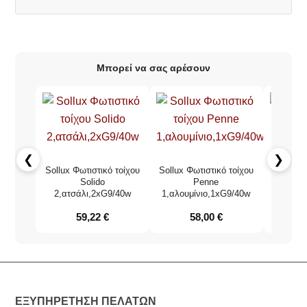
Μπορεί να σας αρέσουν
❮
❯
Sollux Φωτιστικό τοίχου
Sollux Φωτιστικό τοίχου
Φωτιστι
Solido
Penne
κόκκιν
2,ατσάλι,2xG9/40w
1,αλουμίνιο,1xG9/40w
59,22
€
58,00
€
ΕΞΥΠΗΡΕΤΗΣΗ ΠΕΛΑΤΩΝ