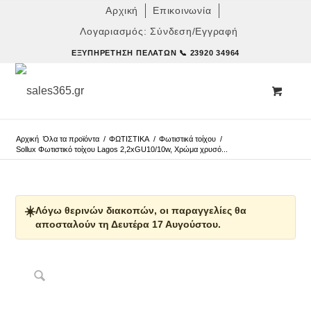
Αρχική
Επικοινωνία
Λογαριασμός: Σύνδεση/Εγγραφή
ΕΞΥΠΗΡΈΤΗΣΗ ΠΕΛΑΤΏΝ
📞 23920 34964
Αρχική
Όλα τα προϊόντα
/
ΦΩΤΙΣΤΙΚΑ
/
Φωτιστικά τοίχου
/
Sollux Φωτιστικό τοίχου Lagos 2,2xGU10/10w, Χρώμα χρυσό...
☀️
Λόγω θερινών διακοπών, οι παραγγελίες θα
αποσταλούν τη Δευτέρα 17 Αυγούστου.