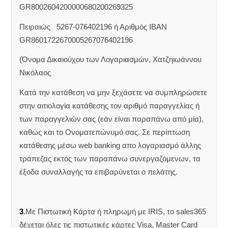
GR8002604200000680200269325
Πειραιώς 5267-076402196 ή Αριθμός IBAN
GR8601722670005267076402196
(Όνομα Δικαιούχου των Λογαριασμών, Χατζηιωάννου
Νικόλαος
Κατά την κατάθεση να μην ξεχάσετε να συμπληρώσετε
στην αιτιολογία κατάθεσης τον αριθμό παραγγελίας ή
των παραγγελιών σας (εάν είναι παραπάνω από μία),
καθώς και το Ονοματεπώνυμό σας. Σε περίπτωση
κατάθεσης μέσω web banking απο λογαριασμό άλλης
τράπεζας εκτός των παραπάνω συνεργαζόμενων, τα
έξοδα συναλλαγής τα επιβαρύνεται ο πελάτης.
3
.Με Πιστωτική Κάρτα ή πληρωμή με IRIS, το sales365
δέχεται όλες τις πιστωτικές κάρτες Visa, Master Card