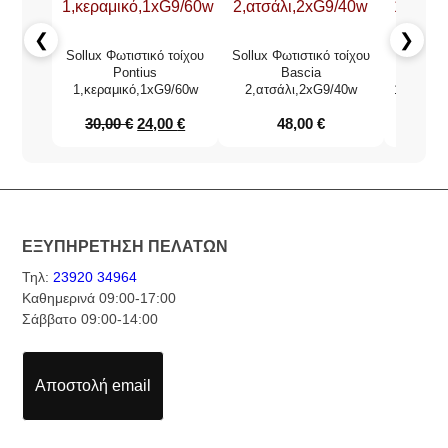
❮
❯
Sollux Φωτιστικό τοίχου
Sollux Φωτιστικό τοίχου
Thoro Φω
Pontius
Bascia
1,κεραμικό,1xG9/60w
2,ατσάλι,2xG9/40w
1,αλουμί
30,00
€
24,00
€
48,00
€
5
ΕΞΥΠΗΡΕΤΗΣΗ ΠΕΛΑΤΩΝ
Τηλ:
23920 34964
Καθημερινά 09:00-17:00
Σάββατο 09:00-14:00
Αποστολή email