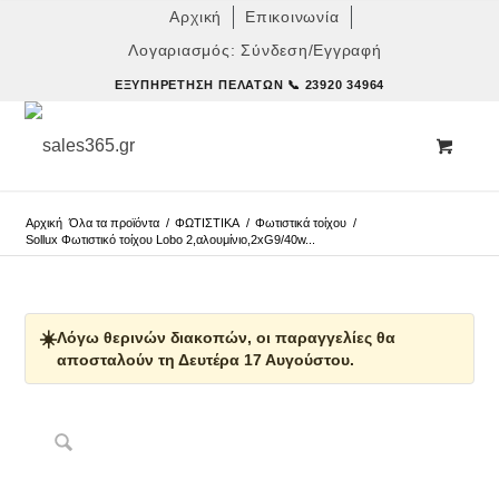
Αρχική
Επικοινωνία
Λογαριασμός: Σύνδεση/Εγγραφή
ΕΞΥΠΗΡΈΤΗΣΗ ΠΕΛΑΤΏΝ
📞 23920 34964
Αρχική
Όλα τα προϊόντα
/
ΦΩΤΙΣΤΙΚΑ
/
Φωτιστικά τοίχου
/
Sollux Φωτιστικό τοίχου Lobo 2,αλουμίνιο,2xG9/40w...
☀️
Λόγω θερινών διακοπών, οι παραγγελίες θα
αποσταλούν τη Δευτέρα 17 Αυγούστου.