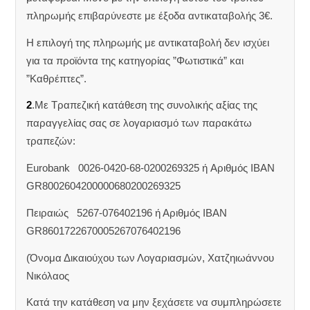
πληρωμής επιβαρύνεστε με έξοδα αντικαταβολής 3€.
Η επιλογή της πληρωμής με αντικαταβολή δεν ισχύει
για τα προϊόντα της κατηγορίας ”Φωτιστικά” και
”Καθρέπτες”.
2
.Με Τραπεζική κατάθεση της συνολικής αξίας της
παραγγελίας σας σε λογαριασμό των παρακάτω
τραπεζών:
Eurobank 0026-0420-68-0200269325 ή Aριθμός IBAN
GR8002604200000680200269325
Πειραιώς 5267-076402196 ή Αριθμός IBAN
GR8601722670005267076402196
(Όνομα Δικαιούχου των Λογαριασμών, Χατζηιωάννου
Νικόλαος
Κατά την κατάθεση να μην ξεχάσετε να συμπληρώσετε