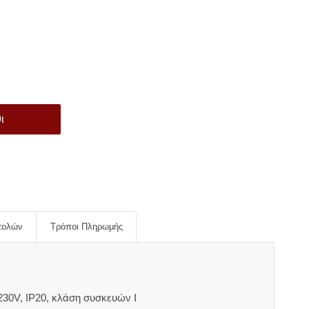
ι
τολών
Τρόποι Πληρωμής
30V, IP20, κλάση συσκευών Ι