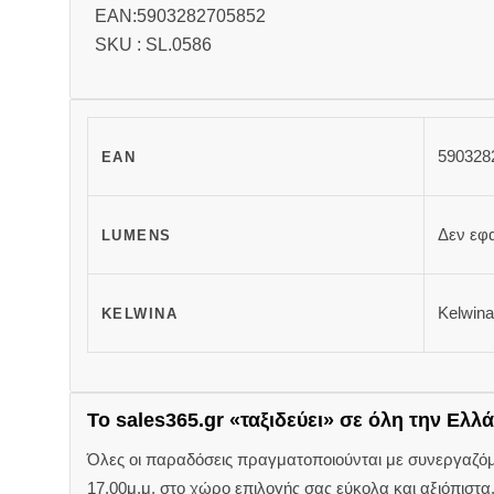
EAN:5903282705852
SKU : SL.0586
590328
EAN
Δεν εφ
LUMENS
Kelwina
KELWINA
Το sales365.gr «ταξιδεύει» σε όλη την Ελλά
Όλες οι παραδόσεις πραγματοποιούνται με συνεργαζόμεν
17.00μ.μ. στο χώρο επιλογής σας εύκολα και αξιόπιστα