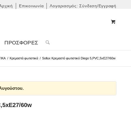
Αρχική
Επικοινωνία
Λογαριασμός: Σύνδεση/Εγγραφή
ΠΡΟΣΦΟΡΈΣ
ΙΚΑ
/
Κρεμαστά φωτιστικά
/
Sollux Κρεμαστό φωτιστικό Diego 5,PVC,5xE27/60w
 Αυγούστου.
C,5xE27/60w