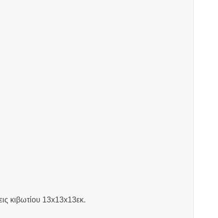
εις κιβωτίου 13x13x13εκ.