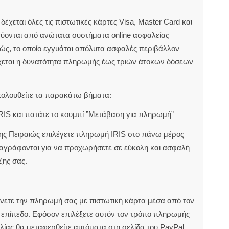
έχεται όλες τις πιστωτικές κάρτες Visa, Master Card και
εύονται από ανώτατα συστήματα online ασφαλείας
ιώς, το οποίο εγγυάται απόλυτα ασφαλές περιβάλλον
χεται η δυνατότητα πληρωμής έως τριών άτοκων δόσεων
κολουθείτε τα παρακάτω βήματα:
RIS και πατάτε το κουμπί ”Μετάβαση για πληρωμή”
ζης Πειραιώς επιλέγετε πληρωμή IRIS στο πάνω μέρος
αναγράφονται για να προχωρήσετε σε εύκολη και ασφαλή
ζης σας.
άνετε την πληρωμή σας με πιστωτική κάρτα μέσα από τον
ς επίπεδο. Εφόσον επιλέξετε αυτόν τον τρόπο πληρωμής
ίας θα μεταφερθείτε αυτόματα στη σελίδα του PayPal