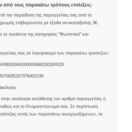
ον από τους παρακάτω τρόπους επιλέξεις:
ατά την παράδοση της παραγγελίας σας από το
ηρωμής επιβαρύνεστε με έξοδα αντικαταβολής 3€.
 τα προϊόντα της κατηγορίας ”Φωτιστικά” και
αραγγελίας σας σε λογαριασμό των παρακάτω τραπεζών:
 GR8002604200000680200269325
2670005267076402196
Νικόλαος
στην αιτιολογία κατάθεσης τον αριθμό παραγγελίας ή
 καθώς και το Ονοματεπώνυμό σας. Σε περίπτωση
τράπεζας εκτός των παραπάνω συνεργαζόμενων, τα