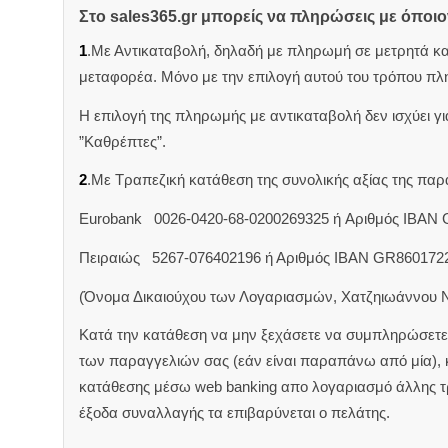
Στο sales365.gr μπορείς να πληρώσεις με όποι
1
.Με Αντικαταβολή, δηλαδή με πληρωμή σε μετρητά κ
μεταφορέα. Μόνο με την επιλογή αυτού του τρόπου πλ
Η επιλογή της πληρωμής με αντικαταβολή δεν ισχύει για
”Καθρέπτες”.
2
.Με Τραπεζική κατάθεση της συνολικής αξίας της π
Eurobank 0026-0420-68-0200269325 ή Aριθμός IBAN
Πειραιώς 5267-076402196 ή Αριθμός IBAN GR860172
(Όνομα Δικαιούχου των Λογαριασμών, Χατζηιωάννου 
Κατά την κατάθεση να μην ξεχάσετε να συμπληρώσετε 
των παραγγελιών σας (εάν είναι παραπάνω από μία),
κατάθεσης μέσω web banking απο λογαριασμό άλλης 
έξοδα συναλλαγής τα επιβαρύνεται ο πελάτης.