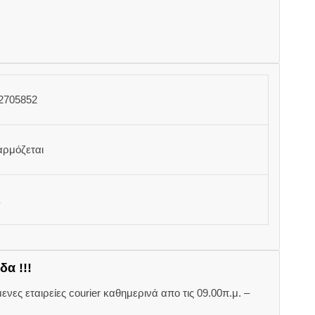
2705852
αρμόζεται
δα !!!
ες εταιρείες courier καθημερινά απο τις 09.00π.μ. –
.