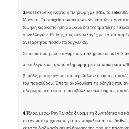
3
.Με Πιστωτική Κάρτα ή πληρωμή με IRIS, το sales365 δ
Maestro. Τα στοιχεία των πιστωτικών καρτών προστατ
(υψηλή κωδικοποίηση SSL-256 bit) της τραπέζης Πειρα
συναλλαγών. Επίσης, στις συναλλαγές με κάρτα παρέ
ανεξαρτήτου ποσού παραγγελίας.
Σε περίπτωση που επιθυμείτε να πληρώσετε με IRIS α
α. επιλέγετε ως τρόπο πληρωμής με πιστωτική κάρτα/I
β. μόλις μεταφερθείτε στο περιβάλλον epay της τραπέ
του παραθύρου. Έπειτα ακολουθείτε τις οδηγίες που 
πληρωμή μέσα απο το περιβάλλον ebanking της τραπέ
4
.Τέλος, μέσω PayPal σάς δίνουμε τη δυνατότητα να κ
πιο γνωστό μηχανισμό για την ασφάλειά του σε διεθνέ
κατα τη διαδικασία συμπλήρωσης της φόρμας παραγγελ