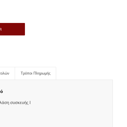
ι
τολών
Τρόποι Πληρωμής
σό
λάση συσκευής I