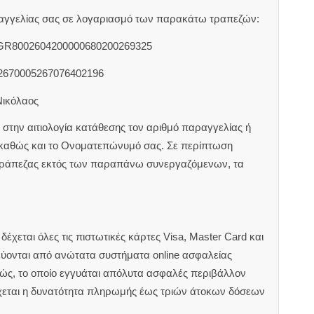
αραγγελίας σας σε λογαριασμό των παρακάτω τραπεζών:
 GR8002604200000680200269325
2670005267076402196
Νικόλαος
στην αιτιολογία κατάθεσης τον αριθμό παραγγελίας ή
 καθώς και το Ονοματεπώνυμό σας. Σε περίπτωση
τράπεζας εκτός των παραπάνω συνεργαζόμενων, τα
έχεται όλες τις πιστωτικές κάρτες Visa, Master Card και
εύονται από ανώτατα συστήματα online ασφαλείας
ιώς, το οποίο εγγυάται απόλυτα ασφαλές περιβάλλον
χεται η δυνατότητα πληρωμής έως τριών άτοκων δόσεων