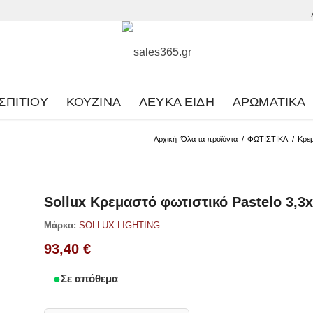
ΣΠΙΤΙΟΎ
ΚΟΥΖΊΝΑ
ΛΕΥΚΆ ΕΊΔΗ
ΑΡΩΜΑΤΙΚΆ
Αρχική
Όλα τα προϊόντα
/
ΦΩΤΙΣΤΙΚΑ
/
Κρεμ
Sollux Κρεμαστό φωτιστικό Pastelo 3,
Μάρκα:
SOLLUX LIGHTING
93,40
€
Σε απόθεμα