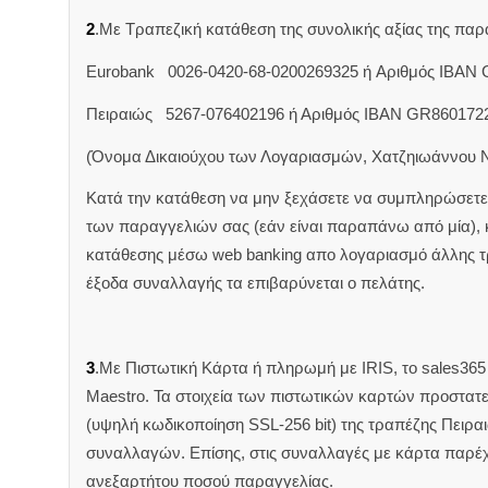
2
.Με Τραπεζική κατάθεση της συνολικής αξίας της π
Eurobank 0026-0420-68-0200269325 ή Aριθμός IBAN
Πειραιώς 5267-076402196 ή Αριθμός IBAN GR860172
(Όνομα Δικαιούχου των Λογαριασμών, Χατζηιωάννου 
Κατά την κατάθεση να μην ξεχάσετε να συμπληρώσετε 
των παραγγελιών σας (εάν είναι παραπάνω από μία),
κατάθεσης μέσω web banking απο λογαριασμό άλλης 
έξοδα συναλλαγής τα επιβαρύνεται ο πελάτης.
3
.Με Πιστωτική Κάρτα ή πληρωμή με IRIS, το sales365 δ
Maestro. Τα στοιχεία των πιστωτικών καρτών προστατ
(υψηλή κωδικοποίηση SSL-256 bit) της τραπέζης Πειρα
συναλλαγών. Επίσης, στις συναλλαγές με κάρτα παρέ
ανεξαρτήτου ποσού παραγγελίας.