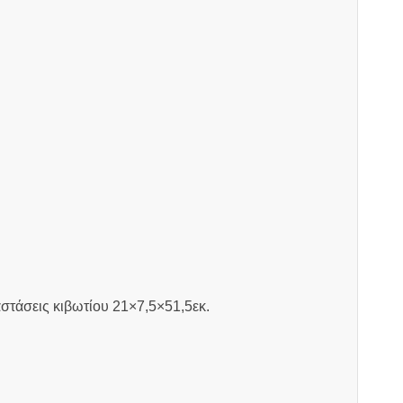
στάσεις κιβωτίου 21×7,5×51,5εκ.