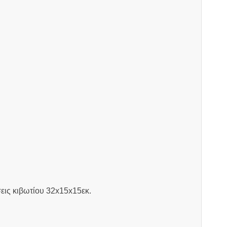
εις κιβωτίου 32x15x15εκ.