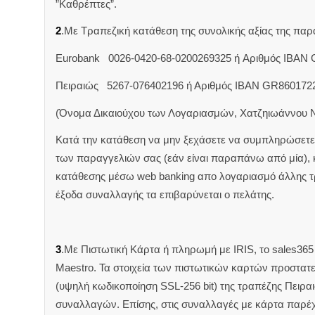
”Καθρέπτες”.
2
.Με Τραπεζική κατάθεση της συνολικής αξίας της π
Eurobank 0026-0420-68-0200269325 ή Aριθμός IBAN
Πειραιώς 5267-076402196 ή Αριθμός IBAN GR860172
(Όνομα Δικαιούχου των Λογαριασμών, Χατζηιωάννου 
Κατά την κατάθεση να μην ξεχάσετε να συμπληρώσετε 
των παραγγελιών σας (εάν είναι παραπάνω από μία),
κατάθεσης μέσω web banking απο λογαριασμό άλλης 
έξοδα συναλλαγής τα επιβαρύνεται ο πελάτης.
3
.Με Πιστωτική Κάρτα ή πληρωμή με IRIS, το sales365 δ
Maestro. Τα στοιχεία των πιστωτικών καρτών προστατ
(υψηλή κωδικοποίηση SSL-256 bit) της τραπέζης Πειρα
συναλλαγών. Επίσης, στις συναλλαγές με κάρτα παρέ