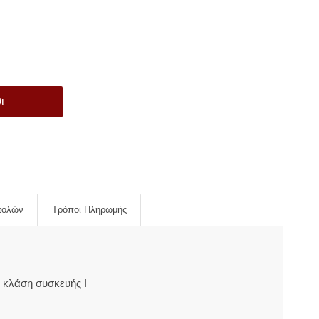
ι
τολών
Τρόποι Πληρωμής
 κλάση συσκευής I