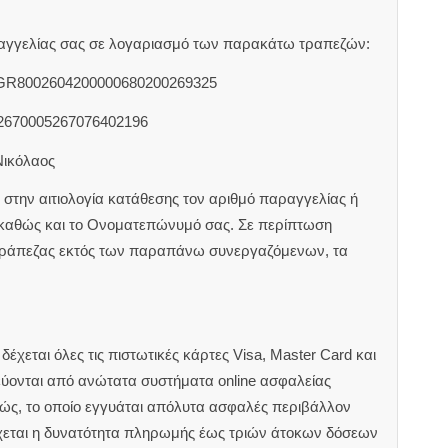
αραγγελίας σας σε λογαριασμό των παρακάτω τραπεζών:
 GR8002604200000680200269325
2670005267076402196
Νικόλαος
στην αιτιολογία κατάθεσης τον αριθμό παραγγελίας ή
 καθώς και το Ονοματεπώνυμό σας. Σε περίπτωση
τράπεζας εκτός των παραπάνω συνεργαζόμενων, τα
έχεται όλες τις πιστωτικές κάρτες Visa, Master Card και
εύονται από ανώτατα συστήματα online ασφαλείας
ιώς, το οποίο εγγυάται απόλυτα ασφαλές περιβάλλον
χεται η δυνατότητα πληρωμής έως τριών άτοκων δόσεων