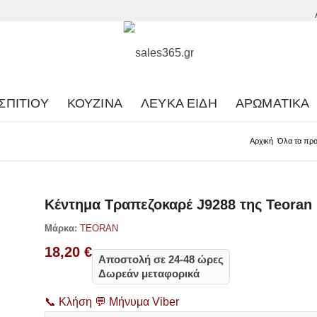
ΣΠΙΤΙΟΎ
ΚΟΥΖΊΝΑ
ΛΕΥΚΆ ΕΊΔΗ
ΑΡΩΜΑΤΙΚΆ
Αρχική
Όλα τα προ
Κέντημα Τραπεζοκαρέ J9288 της Teoran
Μάρκα:
TEORAN
18,20
€
Αποστολή σε 24-48 ώρες
Δωρεάν μεταφορικά
📞
Κλήση
💬
Μήνυμα Viber