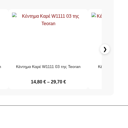
❯
n
Κέντημα Καρέ W1111 03 της Teoran
Κέντημα Τραπεζ
Teo
14,80
€
–
29,70
€
18,