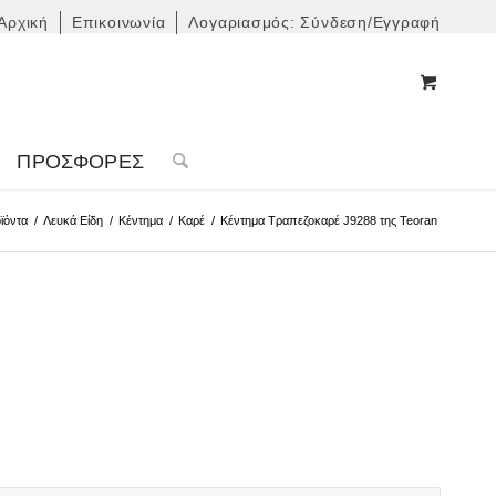
Αρχική
Επικοινωνία
Λογαριασμός: Σύνδεση/Εγγραφή
ΠΡΟΣΦΟΡΈΣ
ϊόντα
/
Λευκά Είδη
/
Κέντημα
/
Καρέ
/
Κέντημα Τραπεζοκαρέ J9288 της Teoran