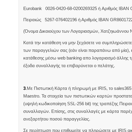
Eurobank 0026-0420-68-0200269325 ή Aριθμός IBAN
Πειραιώς 5267-076402196 ή Αριθμός IBAN GR860172
(Όνομα Δικαιούχου των Λογαριασμών, Χατζηιωάννου 
Κατά την κατάθεση να μην ξεχάσετε να συμπληρώσετε 
των παραγγελιών σας (εάν είναι παραπάνω από μία),
κατάθεσης μέσω web banking απο λογαριασμό άλλης 
έξοδα συναλλαγής τα επιβαρύνεται ο πελάτης.
3
.Με Πιστωτική Κάρτα ή πληρωμή με IRIS, το sales365 δ
Maestro. Τα στοιχεία των πιστωτικών καρτών προστατ
(υψηλή κωδικοποίηση SSL-256 bit) της τραπέζης Πειρα
συναλλαγών. Επίσης, στις συναλλαγές με κάρτα παρέ
ανεξαρτήτου ποσού παραγγελίας.
Σε περίπτωση που επιθυμείτε να πληρώσετε με IRIS α