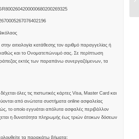
 GR8002604200000680200269325
2670005267076402196
Νικόλαος
στην αιτιολογία κατάθεσης τον αριθμό παραγγελίας ή
 καθώς και το Ονοματεπώνυμό σας. Σε περίπτωση
τράπεζας εκτός των παραπάνω συνεργαζόμενων, τα
έχεται όλες τις πιστωτικές κάρτες Visa, Master Card και
εύονται από ανώτατα συστήματα online ασφαλείας
ιώς, το οποίο εγγυάται απόλυτα ασφαλές περιβάλλον
χεται η δυνατότητα πληρωμής έως τριών άτοκων δόσεων
κολουθείτε τα παρακάτω βήματα: