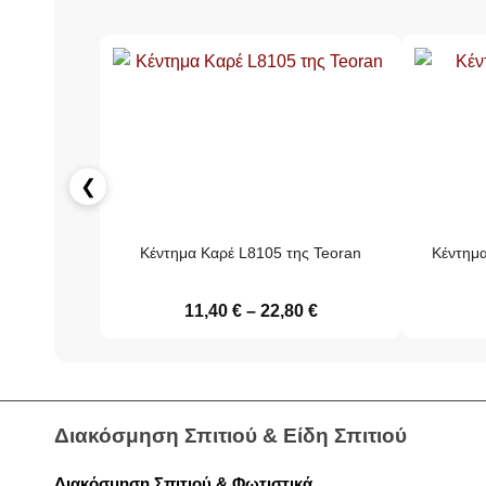
❮
Κέντημα Καρέ L8105 της Teoran
Κέντημα
11,40
€
–
22,80
€
Διακόσμηση Σπιτιού & Είδη Σπιτιού
Διακόσμηση Σπιτιού & Φωτιστικά