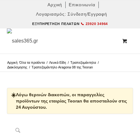
Αρχική
Επικοινωνία
Λογαριασμός: Σύνδεση/Εγγραφή
ΕΞΥΠΗΡΈΤΗΣΗ ΠΕΛΑΤΏΝ
📞 23920 34964
Αρχική
Όλα τα προϊόντα
/
Λευκά Είδη
/
Τραπεζομάντηλα
/
Διακόσμησης
/
Τραπεζομάντηλο Aragona 08 της Teoran
☀️
Λόγω θερινών διακοπών, οι παραγγελίες
προϊόντων της εταιρίας Teoran θα αποσταλούν στις
24 Αυγούστου.