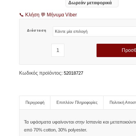
range:
Δωρεάν μεταφορικά
22,30 €
through
📞
Κλήση
💬
Μήνυμα Viber
32,60 €
Διάσταση
Προσθ
Κωδικός προϊόντος:
52018727
Περιγραφή
Επιπλέον Πληροφορίες
Πολιτική Αποσ
Τα υφάσματα υφαίνονται στην Ισπανία και μεταποιούντ
από 70% cotton, 30% polyester.