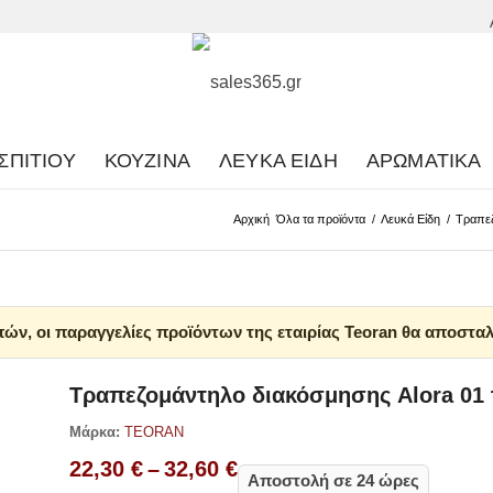
ΣΠΙΤΙΟΎ
ΚΟΥΖΊΝΑ
ΛΕΥΚΆ ΕΊΔΗ
ΑΡΩΜΑΤΙΚΆ
Αρχική
Όλα τα προϊόντα
/
Λευκά Είδη
/
Τραπε
ών, οι παραγγελίες προϊόντων της εταιρίας Teoran θα αποσταλ
Τραπεζομάντηλο διακόσμησης Alora 01 
Μάρκα:
TEORAN
Price
22,30
€
–
32,60
€
Αποστολή σε 24 ώρες