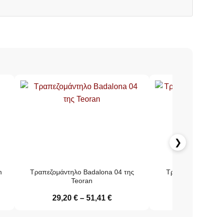
❯
n
Τραπεζομάντηλο Badalona 04 της
Τραπεζομάντηλο
Teoran
Teo
29,20
€
–
51,41
€
23,80
€