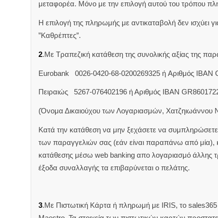
μεταφορέα. Μόνο με την επιλογή αυτού του τρόπου πλ
Η επιλογή της πληρωμής με αντικαταβολή δεν ισχύει για
”Καθρέπτες”.
2
.Με Τραπεζική κατάθεση της συνολικής αξίας της π
Eurobank 0026-0420-68-0200269325 ή Aριθμός IBAN
Πειραιώς 5267-076402196 ή Αριθμός IBAN GR860172
(Όνομα Δικαιούχου των Λογαριασμών, Χατζηιωάννου 
Κατά την κατάθεση να μην ξεχάσετε να συμπληρώσετε 
των παραγγελιών σας (εάν είναι παραπάνω από μία),
κατάθεσης μέσω web banking απο λογαριασμό άλλης 
έξοδα συναλλαγής τα επιβαρύνεται ο πελάτης.
3
.Με Πιστωτική Κάρτα ή πληρωμή με IRIS, το sales365 δ
Maestro. Τα στοιχεία των πιστωτικών καρτών προστατ