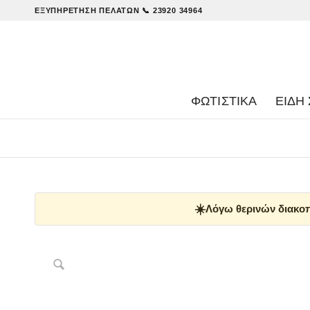
ΕΞΥΠΗΡΈΤΗΣΗ ΠΕΛΑΤΏΝ
📞 23920 34964
ΦΩΤΙΣΤΙΚΑ
ΕΊΔΗ 
☀️
Λόγω θερινών διακοπ