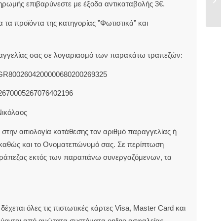
ηρωμής επιβαρύνεστε με έξοδα αντικαταβολής 3€.
 τα προϊόντα της κατηγορίας ”Φωτιστικά” και
αραγγελίας σας σε λογαριασμό των παρακάτω τραπεζών:
 GR8002604200000680200269325
2670005267076402196
Νικόλαος
στην αιτιολογία κατάθεσης τον αριθμό παραγγελίας ή
 καθώς και το Ονοματεπώνυμό σας. Σε περίπτωση
τράπεζας εκτός των παραπάνω συνεργαζόμενων, τα
έχεται όλες τις πιστωτικές κάρτες Visa, Master Card και
εύονται από ανώτατα συστήματα online ασφαλείας