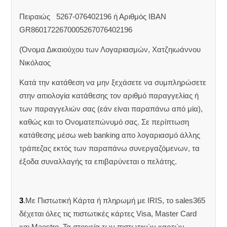
Πειραιώς 5267-076402196 ή Αριθμός IBAN
GR8601722670005267076402196
(Όνομα Δικαιούχου των Λογαριασμών, Χατζηιωάννου
Νικόλαος
Κατά την κατάθεση να μην ξεχάσετε να συμπληρώσετε
στην αιτιολογία κατάθεσης τον αριθμό παραγγελίας ή
των παραγγελιών σας (εάν είναι παραπάνω από μία),
καθώς και το Ονοματεπώνυμό σας. Σε περίπτωση
κατάθεσης μέσω web banking απο λογαριασμό άλλης
τράπεζας εκτός των παραπάνω συνεργαζόμενων, τα
έξοδα συναλλαγής τα επιβαρύνεται ο πελάτης.
3
.Με Πιστωτική Κάρτα ή πληρωμή με IRIS, το sales365
δέχεται όλες τις πιστωτικές κάρτες Visa, Master Card
και Maestro. Τα στοιχεία των πιστωτικών καρτών