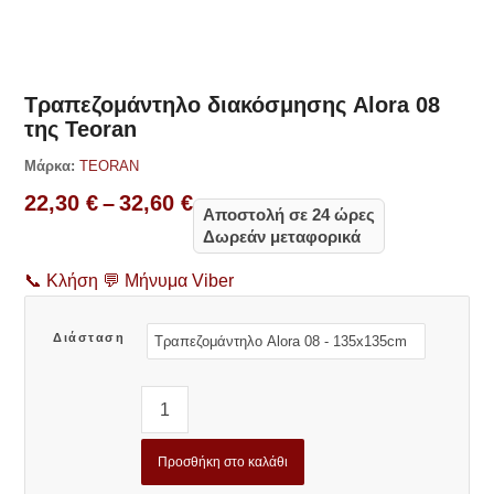
Δες παρόμοια
Τραπεζομάντηλο διακόσμησης Alora 08
της Teoran
Μάρκα:
TEORAN
Price
22,30
€
–
32,60
€
Αποστολή σε 24 ώρες
range:
Δωρεάν μεταφορικά
22,30 €
through
📞
Κλήση
💬
Μήνυμα Viber
32,60 €
Διάσταση
Προσθήκη στο καλάθι