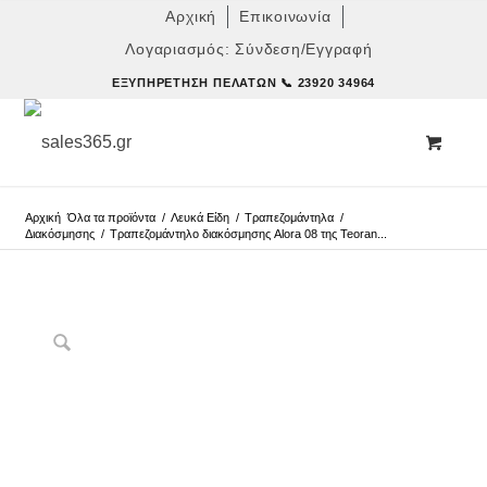
Αρχική
Επικοινωνία
Λογαριασμός: Σύνδεση/Εγγραφή
ΕΞΥΠΗΡΈΤΗΣΗ ΠΕΛΑΤΏΝ
📞 23920 34964
Αρχική
Όλα τα προϊόντα
/
Λευκά Είδη
/
Τραπεζομάντηλα
/
Διακόσμησης
/
Τραπεζομάντηλο διακόσμησης Alora 08 της Teoran...