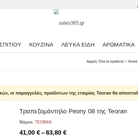
ΣΠΙΤΙΟΎ
ΚΟΥΖΊΝΑ
ΛΕΥΚΆ ΕΊΔΗ
ΑΡΩΜΑΤΙΚΆ
Αρχική
Όλα τα προϊόντα
/
Λευκά 
ών, οι παραγγελίες προϊόντων της εταιρίας Teoran θα αποσταλ
Τραπεζομάντηλο Peony 08 της Teoran
Μάρκα:
TEORAN
Price
41,00
€
–
63,80
€