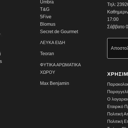
Umbra
Τηλ:
2392
T&G
Καθημεριν
5Five
17:00
Blomus
Σάββατο 0
Secret de Gourmet
Υ
ΛΕΥΚΑ ΕΙΔΗ
Αποστολ
Teoran
i
rs
ΦΥΤΙΚΑ ΑΡΩΜΑΤΙΚΑ
ΧΩΡΟΥ
ΧΡΗΣΙΜ
Max Benjamin
Παρακολο
Παραγγελί
Ο λογαρια
Εταιρικό Π
Πολιτική 
Πολιτική 