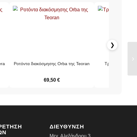
❯
era
Ροτόντα διακόσμησης Orba της Teoran
Τραπεζομάντηλο 
69,50
€
38,80
€
ΡΕΤΗΣΗ
ΔΙΕΥΘΥΝΣΗ
ΩΝ
Μεγ. Αλεξάνδρου 3,