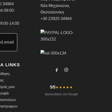
0 34964
Νέα Μηχανιώνα,
ά 09:00-
Θεσσαλονίκη
+30 23920 34964
9:00-14:00
ή email
Α LINKS
ύθηση
ας
σμός μου
5/5
★★★★★
ροφίλ
αξιολογήσεις στο Google
Αποστολών
Επιστροφών