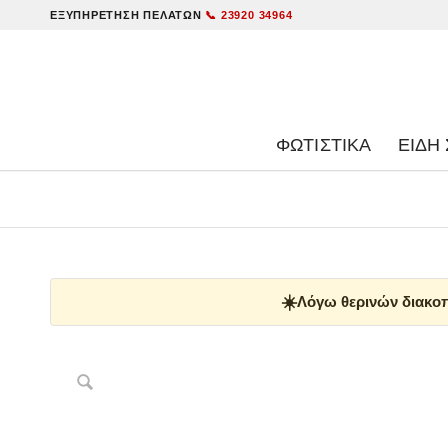
ΕΞΥΠΗΡΈΤΗΣΗ ΠΕΛΑΤΏΝ
📞 23920 34964
ΦΩΤΙΣΤΙΚΑ
ΕΊΔΗ 
☀️
Λόγω θερινών διακοπ