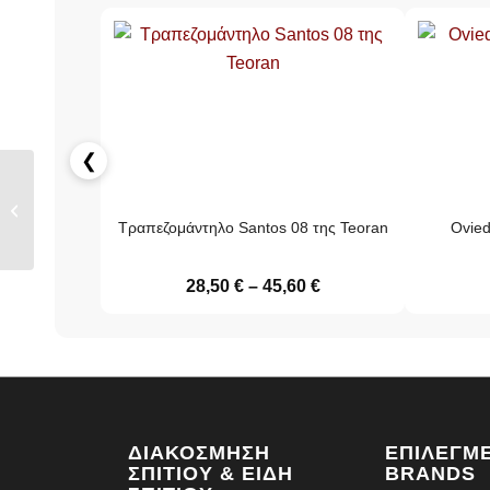
❮
Καρέ & Τραβέρσα
Peony 08 Σετ 2
Τραπεζομάντηλο Santos 08 της Teoran
Ovied
τεμαχίων της ...
28,50
€
–
45,60
€
ΔΙΑΚΌΣΜΗΣΗ
ΕΠΙΛΕΓΜ
ΣΠΙΤΙΟΎ & ΕΊΔΗ
BRANDS