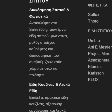
ΣΠΙΤΙΟΎ
ΦΩΤΙΣΤΙΚΑ
Διακόσμηση Σπιτιού &
Sollux
Φωτιστικά
Thoro
Ανακαλύψτε στο
Sales365.gr μοντέρνα
ΕΙΔΗ ΣΠΙΤΙΟ
είδη σπιτιού,
φωτιστικά
,
Umbra
ρολόγια τοίχου
,
Arti E Mestier
καθρέφτες
και
Project Mirro
διακοσμητικά που
Atmosphera
αναβαθμίζουν κάθε
Blomus
χώρο με στυλ και
Karlsson
ποιότητα.
KLOX
Είδη Κουζίνας & Λευκά
Είδη
Επιλέξτε πρακτικά
είδη
κουζίνας
, αξεσουάρ
οργάνωσης και
λευκά