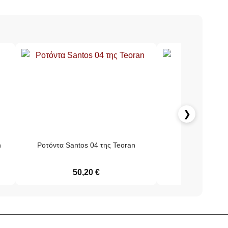
❯
n
Ροτόντα Santos 04 της Teoran
Elda Ροτόντ
50,20
€
39,