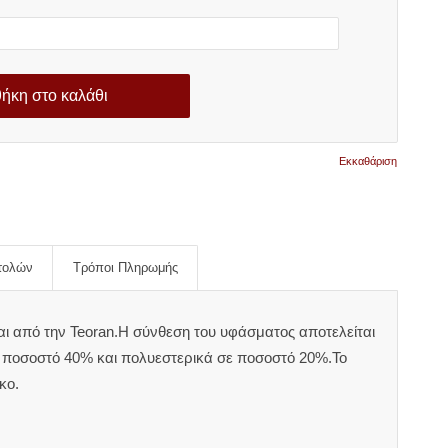
ήκη στο καλάθι
Εκκαθάριση
τολών
Τρόποι Πληρωμής
αι από την Teoran.Η σύνθεση του υφάσματος αποτελείται
ποσοστό 40% και πολυεστερικά σε ποσοστό 20%.Το
κο.