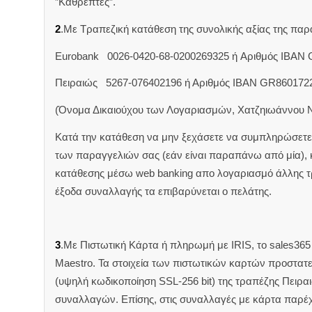
”Καθρέπτες”.
2
.Με Τραπεζική κατάθεση της συνολικής αξίας της π
Eurobank 0026-0420-68-0200269325 ή Aριθμός IBAN
Πειραιώς 5267-076402196 ή Αριθμός IBAN GR860172
(Όνομα Δικαιούχου των Λογαριασμών, Χατζηιωάννου 
Κατά την κατάθεση να μην ξεχάσετε να συμπληρώσετε 
των παραγγελιών σας (εάν είναι παραπάνω από μία),
κατάθεσης μέσω web banking απο λογαριασμό άλλης 
έξοδα συναλλαγής τα επιβαρύνεται ο πελάτης.
3
.Με Πιστωτική Κάρτα ή πληρωμή με IRIS, το sales365 δ
Maestro. Τα στοιχεία των πιστωτικών καρτών προστατ
(υψηλή κωδικοποίηση SSL-256 bit) της τραπέζης Πειρα
συναλλαγών. Επίσης, στις συναλλαγές με κάρτα παρέ