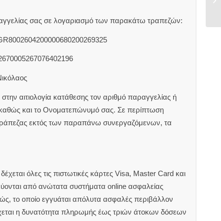
αραγγελίας σας σε λογαριασμό των παρακάτω τραπεζών:
 GR8002604200000680200269325
2670005267076402196
Νικόλαος
στην αιτιολογία κατάθεσης τον αριθμό παραγγελίας ή
 καθώς και το Ονοματεπώνυμό σας. Σε περίπτωση
τράπεζας εκτός των παραπάνω συνεργαζόμενων, τα
έχεται όλες τις πιστωτικές κάρτες Visa, Master Card και
εύονται από ανώτατα συστήματα online ασφαλείας
ιώς, το οποίο εγγυάται απόλυτα ασφαλές περιβάλλον
χεται η δυνατότητα πληρωμής έως τριών άτοκων δόσεων