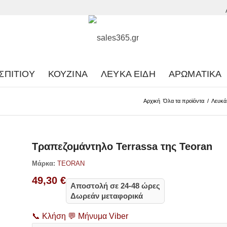
ΣΠΙΤΙΟΎ
ΚΟΥΖΊΝΑ
ΛΕΥΚΆ ΕΊΔΗ
ΑΡΩΜΑΤΙΚΆ
Αρχική
Όλα τα προϊόντα
/
Λευκά
Τραπεζομάντηλο Terrassa της Teoran
Μάρκα:
TEORAN
49,30
€
Αποστολή σε 24-48 ώρες
Δωρεάν μεταφορικά
📞
Κλήση
💬
Μήνυμα Viber