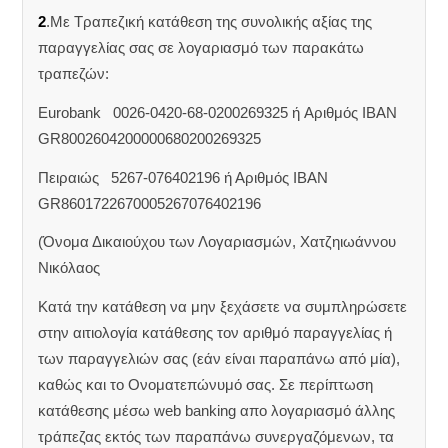
2
.Με Τραπεζική κατάθεση της συνολικής αξίας της
παραγγελίας σας σε λογαριασμό των παρακάτω
τραπεζών:
Eurobank 0026-0420-68-0200269325 ή Aριθμός IBAN
GR8002604200000680200269325
Πειραιώς 5267-076402196 ή Αριθμός IBAN
GR8601722670005267076402196
(Όνομα Δικαιούχου των Λογαριασμών, Χατζηιωάννου
Νικόλαος
Κατά την κατάθεση να μην ξεχάσετε να συμπληρώσετε
στην αιτιολογία κατάθεσης τον αριθμό παραγγελίας ή
των παραγγελιών σας (εάν είναι παραπάνω από μία),
καθώς και το Ονοματεπώνυμό σας. Σε περίπτωση
κατάθεσης μέσω web banking απο λογαριασμό άλλης
τράπεζας εκτός των παραπάνω συνεργαζόμενων, τα