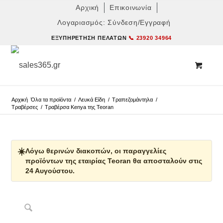
Αρχική
Επικοινωνία
Λογαριασμός: Σύνδεση/Εγγραφή
ΕΞΥΠΗΡΈΤΗΣΗ ΠΕΛΑΤΏΝ
📞 23920 34964
Αρχική
Όλα τα προϊόντα
/
Λευκά Είδη
/
Τραπεζομάντηλα
/
Τραβέρσες
/
Τραβέρσα Kenya της Teoran
☀️
Λόγω θερινών διακοπών, οι παραγγελίες
προϊόντων της εταιρίας Teoran θα αποσταλούν στις
24 Αυγούστου.