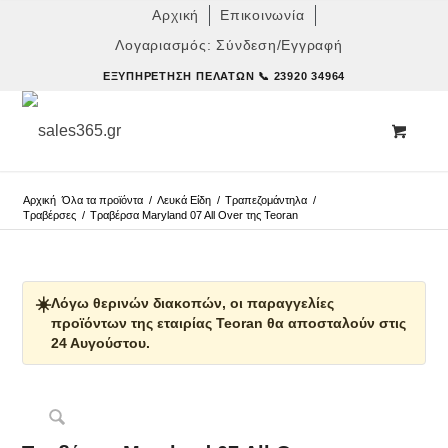
Αρχική
Επικοινωνία
Λογαριασμός: Σύνδεση/Εγγραφή
ΕΞΥΠΗΡΈΤΗΣΗ ΠΕΛΑΤΏΝ
📞 23920 34964
Αρχική
Όλα τα προϊόντα
/
Λευκά Είδη
/
Τραπεζομάντηλα
/
Τραβέρσες
/
Τραβέρσα Maryland 07 All Over της Teoran
☀️
Λόγω θερινών διακοπών, οι παραγγελίες
προϊόντων της εταιρίας Teoran θα αποσταλούν στις
24 Αυγούστου.
Δες παρόμοια