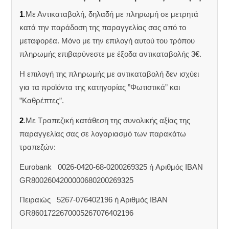
1
.Με Αντικαταβολή, δηλαδή με πληρωμή σε μετρητά
κατά την παράδοση της παραγγελίας σας από το
μεταφορέα. Μόνο με την επιλογή αυτού του τρόπου
πληρωμής επιβαρύνεστε με έξοδα αντικαταβολής 3€.
Η επιλογή της πληρωμής με αντικαταβολή δεν ισχύει
για τα προϊόντα της κατηγορίας ”Φωτιστικά” και
”Καθρέπτες”.
2
.Με Τραπεζική κατάθεση της συνολικής αξίας της
παραγγελίας σας σε λογαριασμό των παρακάτω
τραπεζών:
Eurobank 0026-0420-68-0200269325 ή Aριθμός IBAN
GR8002604200000680200269325
Πειραιώς 5267-076402196 ή Αριθμός IBAN
GR8601722670005267076402196