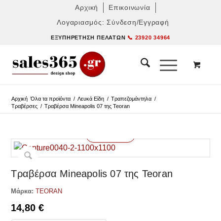
Αρχική
Επικοινωνία
Λογαριασμός: Σύνδεση/Εγγραφή
ΕΞΥΠΗΡΈΤΗΣΗ ΠΕΛΑΤΏΝ
📞 23920 34964
Αρχική
Όλα τα προϊόντα
/
Λευκά Είδη
/
Τραπεζομάντηλα
/
Τραβέρσες
/
Τραβέρσα Mineapolis 07 της Teoran
Δες παρόμοια
Τραβέρσα Mineapolis 07 της Teoran
Μάρκα:
TEORAN
14,80
€