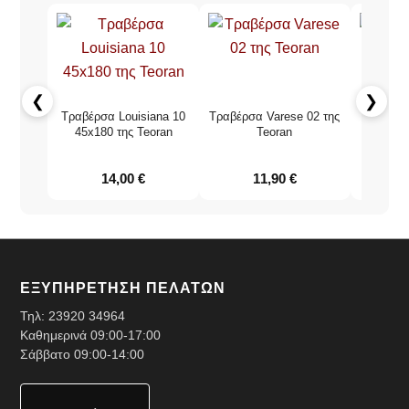
❮
❯
Τραβέρσα Louisiana 10
Τραβέρσα Varese 02 της
Τραβέρ
45x180 της Teoran
Teoran
τ
14,00
€
11,90
€
ΕΞΥΠΗΡΕΤΗΣΗ ΠΕΛΑΤΩΝ
Τηλ:
23920 34964
Καθημερινά 09:00-17:00
Σάββατο 09:00-14:00