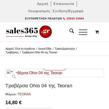
Αρχική
Επικοινωνία
Λογαριασμός: Σύνδεση/Εγγραφή
ΕΞΥΠΗΡΈΤΗΣΗ ΠΕΛΑΤΏΝ
📞 23920 34964
Αρχική
Όλα τα προϊόντα
/
Λευκά Είδη
/
Τραπεζομάντηλα
/
Τραβέρσες
/
Τραβέρσα Ohio 04 της Teoran
Δες παρόμοια
Τραβέρσα Ohio 04 της Teoran
Μάρκα:
TEORAN
14,80
€