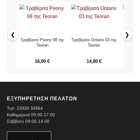
❮
❯
Τραβέρσα Peony 08 της
Τραβέρσα Ontario 03 της
Τραβέρ
Teoran
Teoran
τ
16,00
€
14,80
€
ΕΞΥΠΗΡΕΤΗΣΗ ΠΕΛΑΤΩΝ
Τηλ:
23920 34964
Καθημερινά 09:00-17:00
Σάββατο 09:00-14:00