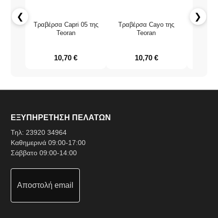
❮
❯
Τραβέρσα Capri 05 της
Τραβέρσα Cayo της
Τραβέρ
Teoran
Teoran
45x18
10,70
€
10,70
€
ΕΞΥΠΗΡΕΤΗΣΗ ΠΕΛΑΤΩΝ
Τηλ:
23920 34964
Καθημερινά 09:00-17:00
Σάββατο 09:00-14:00
Αποστολή email