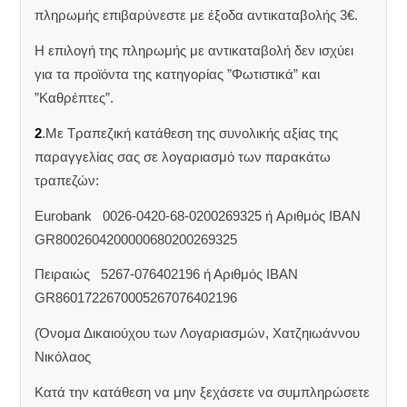
πληρωμής επιβαρύνεστε με έξοδα αντικαταβολής 3€.
Η επιλογή της πληρωμής με αντικαταβολή δεν ισχύει
για τα προϊόντα της κατηγορίας ”Φωτιστικά” και
”Καθρέπτες”.
2
.Με Τραπεζική κατάθεση της συνολικής αξίας της
παραγγελίας σας σε λογαριασμό των παρακάτω
τραπεζών:
Eurobank 0026-0420-68-0200269325 ή Aριθμός IBAN
GR8002604200000680200269325
Πειραιώς 5267-076402196 ή Αριθμός IBAN
GR8601722670005267076402196
(Όνομα Δικαιούχου των Λογαριασμών, Χατζηιωάννου
Νικόλαος
Κατά την κατάθεση να μην ξεχάσετε να συμπληρώσετε