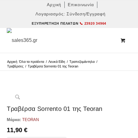
Αρχική
Επικοινωνία
Λογαριασμός: Σύνδεση/Εγγραφή
ΕΞΥΠΗΡΈΤΗΣΗ ΠΕΛΑΤΏΝ
📞 23920 34964
Αρχική
Όλα τα προϊόντα
/
Λευκά Είδη
/
Τραπεζομάντηλα
/
Τραβέρσες
/
Τραβέρσα Sorrento 01 της Teoran
Δες παρόμοια
Τραβέρσα Sorrento 01 της Teoran
Μάρκα:
TEORAN
11,90
€