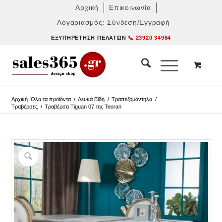
Αρχική
Επικοινωνία
Λογαριασμός: Σύνδεση/Εγγραφή
ΕΞΥΠΗΡΈΤΗΣΗ ΠΕΛΑΤΏΝ
📞 23920 34964
Αρχική
Όλα τα προϊόντα
/
Λευκά Είδη
/
Τραπεζομάντηλα
/
Τραβέρσες
/
Τραβέρσα Tiguan 07 της Teoran