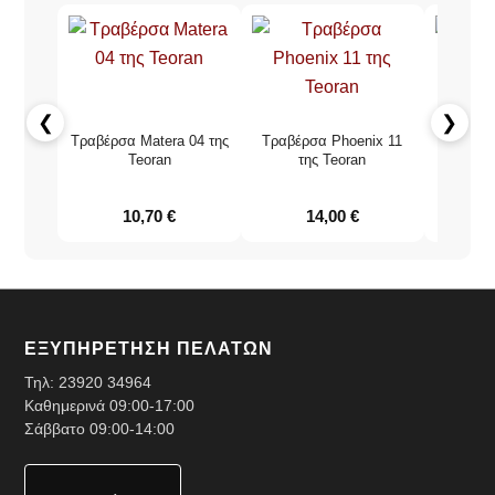
❮
❯
Τραβέρσα Matera 04 της
Τραβέρσα Phoenix 11
Τραβέρ
Teoran
της Teoran
τ
10,70
€
14,00
€
ΕΞΥΠΗΡΕΤΗΣΗ ΠΕΛΑΤΩΝ
Τηλ:
23920 34964
Καθημερινά 09:00-17:00
Σάββατο 09:00-14:00