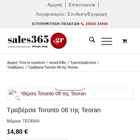
Αρχική
Επικοινωνία
Λογαριασμός: Σύνδεση/Εγγραφή
ΕΞΥΠΗΡΈΤΗΣΗ ΠΕΛΑΤΏΝ
📞 23920 34964
Αρχική
Όλα τα προϊόντα
/
Λευκά Είδη
/
Τραπεζομάντηλα
/
Τραβέρσες
/
Τραβέρσα Toronto 08 της Teoran
Δες παρόμοια
Τραβέρσα Toronto 08 της Teoran
Μάρκα:
TEORAN
14,80
€