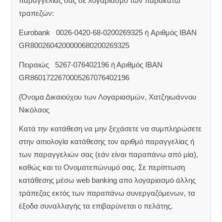
παραγγελίας σας σε λογαριασμό των παρακάτω
τραπεζών:
Eurobank 0026-0420-68-0200269325 ή Aριθμός IBAN
GR8002604200000680200269325
Πειραιώς 5267-076402196 ή Αριθμός IBAN
GR8601722670005267076402196
(Όνομα Δικαιούχου των Λογαριασμών, Χατζηιωάννου
Νικόλαος
Κατά την κατάθεση να μην ξεχάσετε να συμπληρώσετε
στην αιτιολογία κατάθεσης τον αριθμό παραγγελίας ή
των παραγγελιών σας (εάν είναι παραπάνω από μία),
καθώς και το Ονοματεπώνυμό σας. Σε περίπτωση
κατάθεσης μέσω web banking απο λογαριασμό άλλης
τράπεζας εκτός των παραπάνω συνεργαζόμενων, τα
έξοδα συναλλαγής τα επιβαρύνεται ο πελάτης.