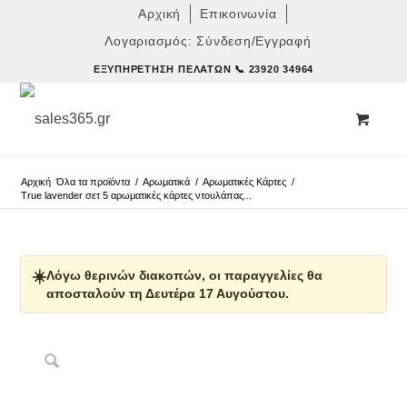
Αρχική
Επικοινωνία
Λογαριασμός: Σύνδεση/Εγγραφή
ΕΞΥΠΗΡΈΤΗΣΗ ΠΕΛΑΤΏΝ
📞 23920 34964
Αρχική
Όλα τα προϊόντα
/
Αρωματικά
/
Αρωματικές Κάρτες
/
True lavender σετ 5 αρωματικές κάρτες ντουλάπας...
☀️
Λόγω θερινών διακοπών, οι παραγγελίες θα
αποσταλούν τη Δευτέρα 17 Αυγούστου.
Δες παρόμοια