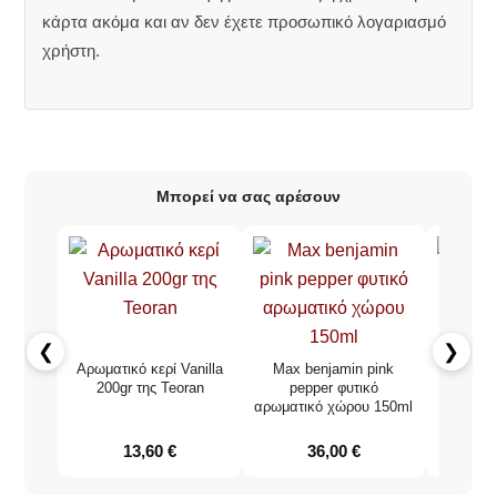
κάρτα ακόμα και αν δεν έχετε προσωπικό λογαριασμό
χρήστη.
Μπορεί να σας αρέσουν
❮
❯
Max
Αρωματικό κερί Vanilla
Max benjamin pink
lemon
200gr της Teoran
pepper φυτικό
φυτικ
αρωματικό χώρου 150ml
αυ
13,60
€
36,00
€