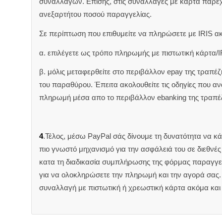
συναλλαγών. Επίσης, στις συναλλαγές με κάρτα παρέ
ανεξαρτήτου ποσού παραγγελίας.
Σε περίπτωση που επιθυμείτε να πληρώσετε με IRIS α
α. επιλέγετε ως τρόπο πληρωμής με πιστωτική κάρτα/I
β. μόλις μεταφερθείτε στο περιβάλλον epay της τραπέ
του παραθύρου. Έπειτα ακολουθείτε τις οδηγίες που 
πληρωμή μέσα απο το περιβάλλον ebanking της τραπέ
4
.Τέλος, μέσω PayPal σάς δίνουμε τη δυνατότητα να κ
πιο γνωστό μηχανισμό για την ασφάλειά του σε διεθνέ
κατα τη διαδικασία συμπλήρωσης της φόρμας παραγγελ
για να ολοκληρώσετε την πληρωμή και την αγορά σας. 
συναλλαγή με πιστωτική ή χρεωστική κάρτα ακόμα και