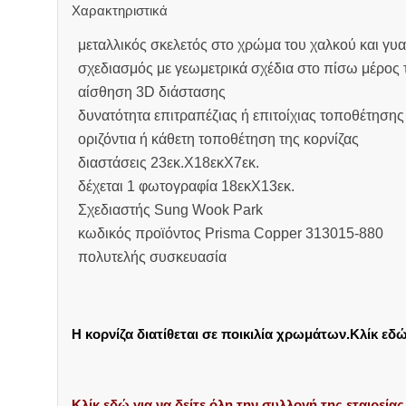
Χαρακτηριστικά
μεταλλικός σκελετός στο χρώμα του χαλκού και γυα
σχεδιασμός με γεωμετρικά σχέδια στο πίσω μέρος 
αίσθηση 3D διάστασης
δυνατότητα επιτραπέζιας ή επιτοίχιας τοποθέτησης
οριζόντια ή κάθετη τοποθέτηση της κορνίζας
διαστάσεις 23εκ.Χ18εκΧ7εκ.
δέχεται 1 φωτογραφία 18εκΧ13εκ.
Σχεδιαστής Sung Wook Park
κωδικός προϊόντος Prisma Copper 313015-880
πολυτελής συσκευασία
Η κορνίζα διατίθεται σε ποικιλία χρωμάτων.Κλίκ εδώ 
Κλίκ εδώ για να δείτε όλη την συλλογή της εταιρεία