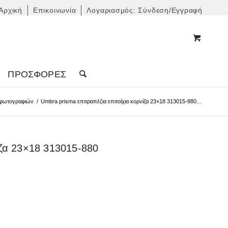
Αρχική
Επικοινωνία
Λογαριασμός: Σύνδεση/Εγγραφή
ΠΡΟΣΦΟΡΈΣ
 φωτογραφιών
/
Umbra prisma επιτραπέζια επιτοίχια κορνίζα 23×18 313015-880...
ίζα 23×18 313015-880