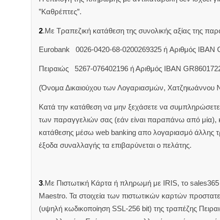
”Καθρέπτες”.
2
.Με Τραπεζική κατάθεση της συνολικής αξίας της π
Eurobank 0026-0420-68-0200269325 ή Aριθμός IBAN
Πειραιώς 5267-076402196 ή Αριθμός IBAN GR860172
(Όνομα Δικαιούχου των Λογαριασμών, Χατζηιωάννου 
Κατά την κατάθεση να μην ξεχάσετε να συμπληρώσετε 
των παραγγελιών σας (εάν είναι παραπάνω από μία),
κατάθεσης μέσω web banking απο λογαριασμό άλλης 
έξοδα συναλλαγής τα επιβαρύνεται ο πελάτης.
3
.Με Πιστωτική Κάρτα ή πληρωμή με IRIS, το sales365 δ
Maestro. Τα στοιχεία των πιστωτικών καρτών προστατ
(υψηλή κωδικοποίηση SSL-256 bit) της τραπέζης Πειρα