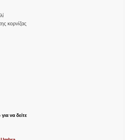
λί
της κορνίζας
για να δείτε
ς Umbra