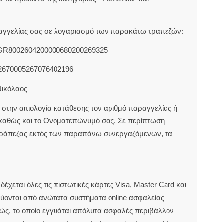
αραγγελίας σας σε λογαριασμό των παρακάτω τραπεζών:
 GR8002604200000680200269325
2670005267076402196
Νικόλαος
στην αιτιολογία κατάθεσης τον αριθμό παραγγελίας ή
 καθώς και το Ονοματεπώνυμό σας. Σε περίπτωση
τράπεζας εκτός των παραπάνω συνεργαζόμενων, τα
έχεται όλες τις πιστωτικές κάρτες Visa, Master Card και
εύονται από ανώτατα συστήματα online ασφαλείας
ιώς, το οποίο εγγυάται απόλυτα ασφαλές περιβάλλον