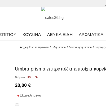
ΣΠΙΤΙΟΎ
ΚΟΥΖΊΝΑ
ΛΕΥΚΆ ΕΊΔΗ
ΑΡΩΜΑΤΙΚΆ
Αρχική
Όλα τα προϊόντα
/
Είδη Σπιτιού
/
Διακόσμηση Σπιτιού
/
Κορνίζες
Umbra prisma επιτραπέζια επιτοίχια κορν
Μάρκα:
UMBRA
20,00
€
Εξαντλημένο