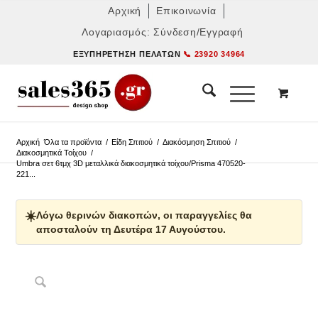
Αρχική
Επικοινωνία
Λογαριασμός: Σύνδεση/Εγγραφή
ΕΞΥΠΗΡΈΤΗΣΗ ΠΕΛΑΤΏΝ
📞 23920 34964
Αρχική
Όλα τα προϊόντα
/
Είδη Σπιτιού
/
Διακόσμηση Σπιτιού
/
Διακοσμητικά Τοίχου
/
Umbra σετ 6τμχ 3D μεταλλικά διακοσμητικά τοίχου/Prisma 470520-
221...
☀️
Λόγω θερινών διακοπών, οι παραγγελίες θα
αποσταλούν τη Δευτέρα 17 Αυγούστου.