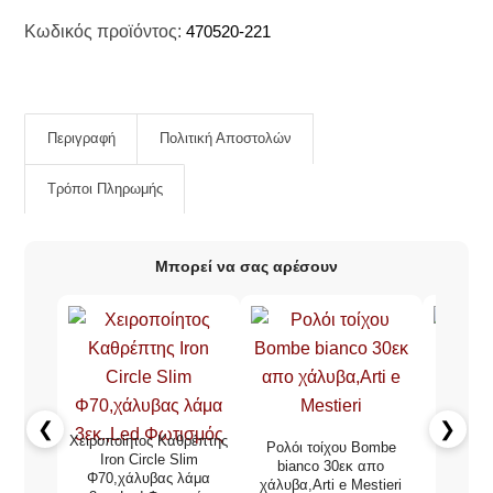
Κωδικός προϊόντος:
470520-221
Περιγραφή
Πολιτική Αποστολών
Τρόποι Πληρωμής
Μπορεί να σας αρέσουν
❮
❯
Χειροποίητος Καθρέπτης
Ρολόι τοίχου Bombe
Κεραμικ
Iron Circle Slim
bianco 30εκ απο
39Χ22ε
Φ70,χάλυβας λάμα
χάλυβα,Arti e Mestieri
47