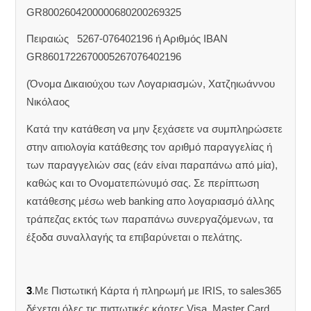
GR8002604200000680200269325
Πειραιώς 5267-076402196 ή Αριθμός IBAN
GR8601722670005267076402196
(Όνομα Δικαιούχου των Λογαριασμών, Χατζηιωάννου
Νικόλαος
Κατά την κατάθεση να μην ξεχάσετε να συμπληρώσετε
στην αιτιολογία κατάθεσης τον αριθμό παραγγελίας ή
των παραγγελιών σας (εάν είναι παραπάνω από μία),
καθώς και το Ονοματεπώνυμό σας. Σε περίπτωση
κατάθεσης μέσω web banking απο λογαριασμό άλλης
τράπεζας εκτός των παραπάνω συνεργαζόμενων, τα
έξοδα συναλλαγής τα επιβαρύνεται ο πελάτης.
3
.Με Πιστωτική Κάρτα ή πληρωμή με IRIS, το sales365
δέχεται όλες τις πιστωτικές κάρτες Visa, Master Card