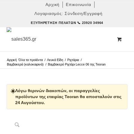
Αρχική
Επικοινωνία
Λογαριασμός: Σύνδεση/Εγγραφή
ΕΞΥΠΗΡΈΤΗΣΗ ΠΕΛΑΤΏΝ
📞 23920 34964
Αρχική
Όλα τα προϊόντα
/
Λευκά Είδη
/
Ριχτάρια
/
Βαμβακερά (καλοκαιρινά)
/
Βαμβακερό Ριχτάρι Lecce 06 της Teoran
☀️
Λόγω θερινών διακοπών, οι παραγγελίες
προϊόντων της εταιρίας Teoran θα αποσταλούν στις
24 Αυγούστου.