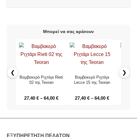
Μπορεί να σας αρέσουν
❮
❯
Βαμβακερό Ριχτάρι Rieti
Βαμβακερό Ριχτάρι
Ριχτά
02 της Teoran
Lecce 15 της Teoran
καλοκαι
τ
27,40
€
–
64,00
€
27,40
€
–
64,00
€
27,4
ΕΞΥΠΗΡΕΤΗΣΗ ΠΕΛΑΤΩΝ