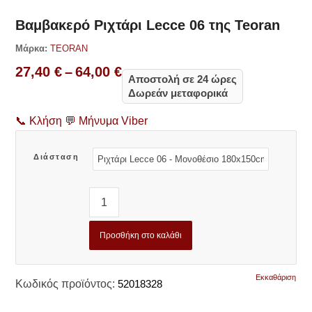
Βαμβακερό Ριχτάρι Lecce 06 της Teoran
Μάρκα:
TEORAN
Price
27,40
€
–
64,00
€
Αποστολή σε 24 ώρες
range:
Δωρεάν μεταφορικά
27,40 €
through
📞
Κλήση
💬
Μήνυμα Viber
64,00 €
Διάσταση
Προσθήκη στο καλάθι
Εκκαθάριση
Κωδικός προϊόντος:
52018328