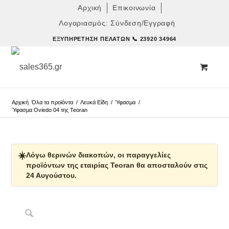
Αρχική
Επικοινωνία
Λογαριασμός: Σύνδεση/Εγγραφή
ΕΞΥΠΗΡΈΤΗΣΗ ΠΕΛΑΤΏΝ
📞 23920 34964
Αρχική
Όλα τα προϊόντα
/
Λευκά Είδη
/
Ύφασμα
/
Ύφασμα Oviedo 04 της Teoran
☀️
Λόγω θερινών διακοπών, οι παραγγελίες
προϊόντων της εταιρίας Teoran θα αποσταλούν στις
24 Αυγούστου.