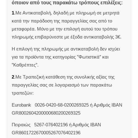
όποιον από τους παρακάτω τρόπους επιλέξεις:
1
.Με Αντικαταβολή, δηλαδή με πληρωμή σε μετρητά
κατά την παράδοση της παραγγελίας σας από το
μεταφορέα. Μόνο με την επιλογή αυτού του τρόπου
πληρωμής επιβαρύνεστε με έξοδα αντικαταβολής 3€.
Η επιλογή της πληρωμής με αντικαταβολή δεν ισχύει
για τα προϊόντα της κατηγορίας ”Φωτιστικά” και
”Καθρέπτες”.
2
.Με Τραπεζική κατάθεση της συνολικής αξίας της
παραγγελίας σας σε λογαριασμό των παρακάτω
τραπεζών:
Eurobank 0026-0420-68-0200269325 ή Aριθμός IBAN
GR8002604200000680200269325
Πειραιώς 5267-076402196 ή Αριθμός IBAN
GR8601722670005267076402196