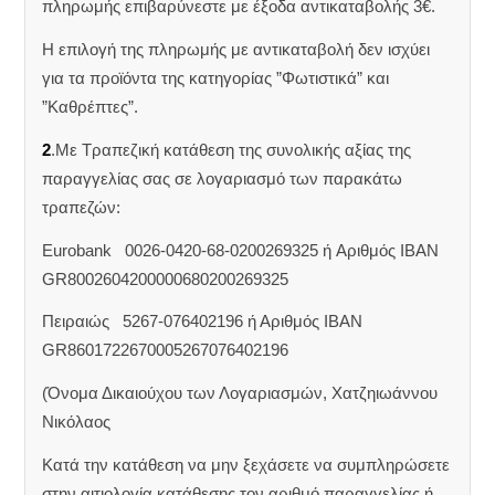
πληρωμής επιβαρύνεστε με έξοδα αντικαταβολής 3€.
Η επιλογή της πληρωμής με αντικαταβολή δεν ισχύει
για τα προϊόντα της κατηγορίας ”Φωτιστικά” και
”Καθρέπτες”.
2
.Με Τραπεζική κατάθεση της συνολικής αξίας της
παραγγελίας σας σε λογαριασμό των παρακάτω
τραπεζών:
Eurobank 0026-0420-68-0200269325 ή Aριθμός IBAN
GR8002604200000680200269325
Πειραιώς 5267-076402196 ή Αριθμός IBAN
GR8601722670005267076402196
(Όνομα Δικαιούχου των Λογαριασμών, Χατζηιωάννου
Νικόλαος
Κατά την κατάθεση να μην ξεχάσετε να συμπληρώσετε
στην αιτιολογία κατάθεσης τον αριθμό παραγγελίας ή