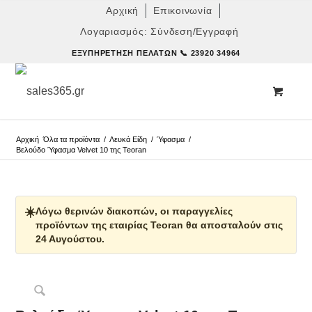
Αρχική
Επικοινωνία
Λογαριασμός: Σύνδεση/Εγγραφή
ΕΞΥΠΗΡΈΤΗΣΗ ΠΕΛΑΤΏΝ
📞 23920 34964
Αρχική
Όλα τα προϊόντα
/
Λευκά Είδη
/
Ύφασμα
/
Βελούδο Ύφασμα Velvet 10 της Teoran
☀️
Λόγω θερινών διακοπών, οι παραγγελίες
προϊόντων της εταιρίας Teoran θα αποσταλούν στις
24 Αυγούστου.
Δες παρόμοια