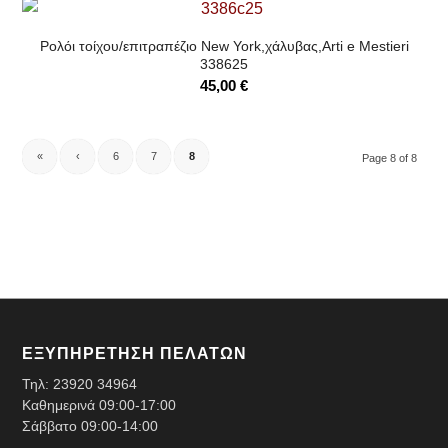
Ρολόι τοίχου/επιτραπέζιο New York,χάλυβας,Arti e Mestieri
338625
45,00
€
«
‹
6
7
8
Page 8 of 8
ΕΞΥΠΗΡΕΤΗΣΗ ΠΕΛΑΤΩΝ
Τηλ:
23920 34964
Καθημερινά 09:00-17:00
Σάββατο 09:00-14:00