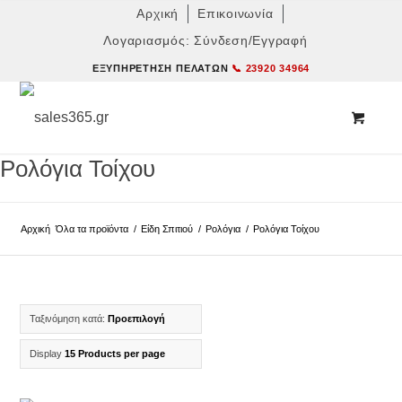
Αρχική
Επικοινωνία
Λογαριασμός: Σύνδεση/Εγγραφή
ΕΞΥΠΗΡΈΤΗΣΗ ΠΕΛΑΤΏΝ
📞 23920 34964
Ρολόγια Τοίχου
Αρχική
Όλα τα προϊόντα
/
Είδη Σπιτιού
/
Ρολόγια
/
Ρολόγια Τοίχου
Ταξινόμηση κατά:
Προεπιλογή
Display
15 Products per page