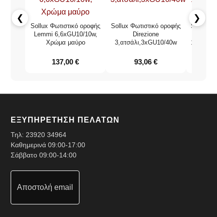
❮
❯
Sollux Φωτιστικό οροφής
Sollux Φωτιστικό οροφής
Sollux Φ
Lemmi 6,6xGU10/10w,
Direzione
Χρώμα μαύρο
3,ατσάλι,3xGU10/40w
1,ατσάλι
137,00
€
93,06
€
ΕΞΥΠΗΡΕΤΗΣΗ ΠΕΛΑΤΩΝ
Τηλ:
23920 34964
Καθημερινά 09:00-17:00
Σάββατο 09:00-14:00
Αποστολή email