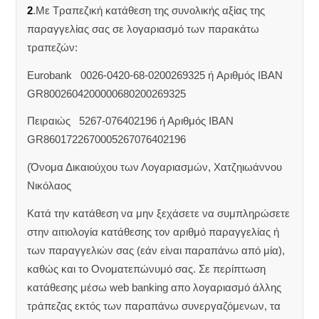
2
.Με Τραπεζική κατάθεση της συνολικής αξίας της
παραγγελίας σας σε λογαριασμό των παρακάτω
τραπεζών:
Eurobank 0026-0420-68-0200269325 ή Aριθμός IBAN
GR8002604200000680200269325
Πειραιώς 5267-076402196 ή Αριθμός IBAN
GR8601722670005267076402196
(Όνομα Δικαιούχου των Λογαριασμών, Χατζηιωάννου
Νικόλαος
Κατά την κατάθεση να μην ξεχάσετε να συμπληρώσετε
στην αιτιολογία κατάθεσης τον αριθμό παραγγελίας ή
των παραγγελιών σας (εάν είναι παραπάνω από μία),
καθώς και το Ονοματεπώνυμό σας. Σε περίπτωση
κατάθεσης μέσω web banking απο λογαριασμό άλλης
τράπεζας εκτός των παραπάνω συνεργαζόμενων, τα