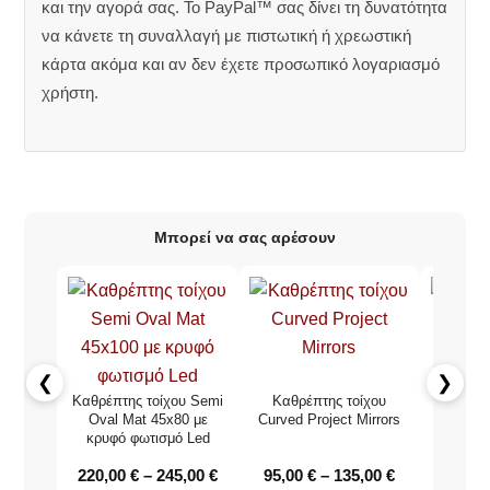
και την αγορά σας. Το PayPal™ σας δίνει τη δυνατότητα
να κάνετε τη συναλλαγή με πιστωτική ή χρεωστική
κάρτα ακόμα και αν δεν έχετε προσωπικό λογαριασμό
χρήστη.
Μπορεί να σας αρέσουν
❮
❯
Καθρέπτης τοίχου Semi
Καθρέπτης τοίχου
Καθρέπτ
Oval Mat 45x80 με
Curved Project Mirrors
Project 
κρυφό φωτισμό Led
με κρυφ
220,00
€
–
245,00
€
95,00
€
–
135,00
€
150,0