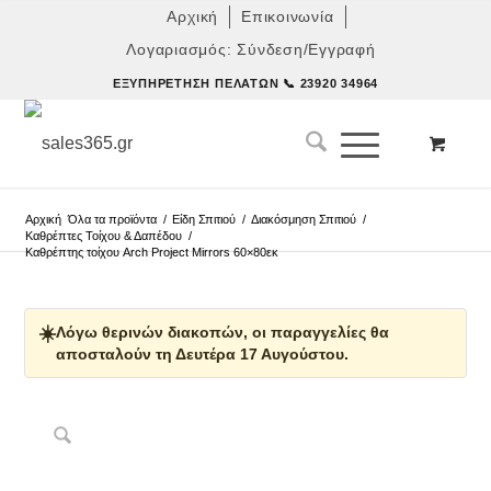
Αρχική
Επικοινωνία
Λογαριασμός: Σύνδεση/Εγγραφή
ΕΞΥΠΗΡΈΤΗΣΗ ΠΕΛΑΤΏΝ
📞 23920 34964
Αρχική
Όλα τα προϊόντα
/
Είδη Σπιτιού
/
Διακόσμηση Σπιτιού
/
Καθρέπτες Τοίχου & Δαπέδου
/
Καθρέπτης τοίχου Arch Project Mirrors 60×80εκ
☀️
Λόγω θερινών διακοπών, οι παραγγελίες θα
αποσταλούν τη Δευτέρα 17 Αυγούστου.
Δες παρόμοια