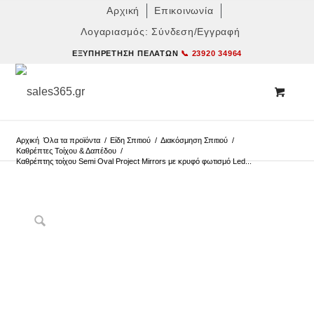
Αρχική
Επικοινωνία
Λογαριασμός: Σύνδεση/Εγγραφή
ΕΞΥΠΗΡΈΤΗΣΗ ΠΕΛΑΤΏΝ
📞 23920 34964
Αρχική
Όλα τα προϊόντα
/
Είδη Σπιτιού
/
Διακόσμηση Σπιτιού
/
Καθρέπτες Τοίχου & Δαπέδου
/
Καθρέπτης τοίχου Semi Oval Project Mirrors με κρυφό φωτισμό Led...