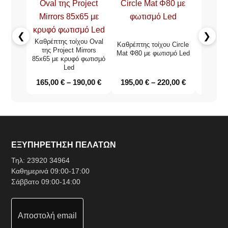
❮
❯
Καθρέπτης τοίχου Oval
Καθρέπτης τοίχου Circle
Καθρέ
της Project Mirrors
Mat Φ80 με φωτισμό Led
Curved 
85x65 με κρυφό φωτισμό
με κρυφ
Led
165,00
€
–
190,00
€
195,00
€
–
220,00
€
125,0
ΕΞΥΠΗΡΕΤΗΣΗ ΠΕΛΑΤΩΝ
Τηλ:
23920 34964
Καθημερινά 09:00-17:00
Σάββατο 09:00-14:00
Αποστολή email