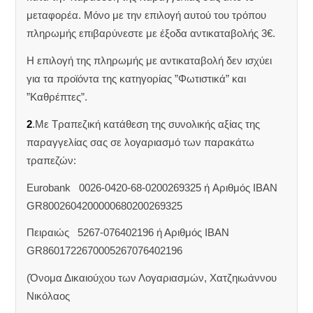
μεταφορέα. Μόνο με την επιλογή αυτού του τρόπου
πληρωμής επιβαρύνεστε με έξοδα αντικαταβολής 3€.
Η επιλογή της πληρωμής με αντικαταβολή δεν ισχύει
για τα προϊόντα της κατηγορίας ”Φωτιστικά” και
”Καθρέπτες”.
2
.Με Τραπεζική κατάθεση της συνολικής αξίας της
παραγγελίας σας σε λογαριασμό των παρακάτω
τραπεζών:
Eurobank 0026-0420-68-0200269325 ή Aριθμός IBAN
GR8002604200000680200269325
Πειραιώς 5267-076402196 ή Αριθμός IBAN
GR8601722670005267076402196
(Όνομα Δικαιούχου των Λογαριασμών, Χατζηιωάννου
Νικόλαος