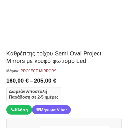
Δες παρόμοια
Καθρέπτης τοίχου Semi Oval Project
Mirrors με κρυφό φωτισμό Led
Μάρκα:
PROJECT MIRRORS
Price
160,00
€
–
205,00
€
range:
Δωρεάν Αποστολή
160,00 €
Παράδοση σε 2-5 ημέρες
through
205,00 €
📞
Κλήση
💬
Μήνυμα Viber