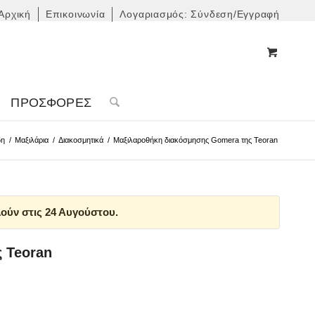
Αρχική
Επικοινωνία
Λογαριασμός: Σύνδεση/Εγγραφή
ΠΡΟΣΦΟΡΈΣ
δη
/
Μαξιλάρια
/
Διακοσμητικά
/
Μαξιλαροθήκη διακόσμησης Gomera της Teoran
ούν στις 24 Αυγούστου.
 Teoran