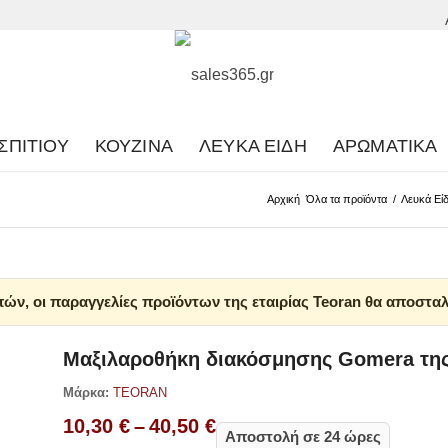
ΣΠΙΤΙΟΎ
ΚΟΥΖΊΝΑ
ΛΕΥΚΆ ΕΊΔΗ
ΑΡΩΜΑΤΙΚΆ
Αρχική
Όλα τα προϊόντα
/
Λευκά Εί
ών, οι παραγγελίες προϊόντων της εταιρίας Teoran θα αποσταλ
Μαξιλαροθήκη διακόσμησης Gomera της
Μάρκα:
TEORAN
Price
10,30
€
–
40,50
€
Αποστολή σε 24 ώρες