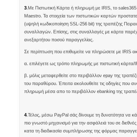
3
.Με Πιστωτική Κάρτα ή πληρωμή με IRIS, το sales365 δ
Maestro. Τα στοιχεία των πιστωτικών καρτών προστατ
(υψηλή κωδικοποίηση SSL-256 bit) της τραπέζης Πειρα
συναλλαγών. Επίσης, στις συναλλαγές με κάρτα παρέ
ανεξαρτήτου ποσού παραγγελίας.
Σε περίπτωση που επιθυμείτε να πληρώσετε με IRIS α
α. επιλέγετε ως τρόπο πληρωμής με πιστωτική κάρτα/I
β. μόλις μεταφερθείτε στο περιβάλλον epay της τραπέ
του παραθύρου. Έπειτα ακολουθείτε τις οδηγίες που 
πληρωμή μέσα απο το περιβάλλον ebanking της τραπέ
4
.Τέλος, μέσω PayPal σάς δίνουμε τη δυνατότητα να κ
πιο γνωστό μηχανισμό για την ασφάλειά του σε διεθνέ
κατα τη διαδικασία συμπλήρωσης της φόρμας παραγγελ