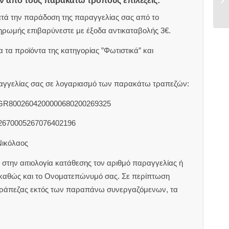
ον από τους παρακάτω τρόπους επιλέξεις:
ατά την παράδοση της παραγγελίας σας από το
ηρωμής επιβαρύνεστε με έξοδα αντικαταβολής 3€.
 τα προϊόντα της κατηγορίας ”Φωτιστικά” και
αραγγελίας σας σε λογαριασμό των παρακάτω τραπεζών:
 GR8002604200000680200269325
2670005267076402196
Νικόλαος
στην αιτιολογία κατάθεσης τον αριθμό παραγγελίας ή
 καθώς και το Ονοματεπώνυμό σας. Σε περίπτωση
τράπεζας εκτός των παραπάνω συνεργαζόμενων, τα