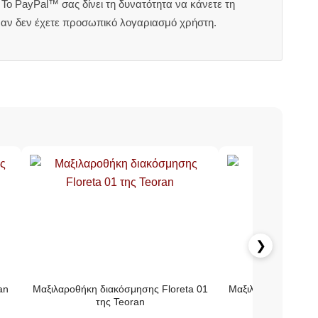
Το PayPal™ σας δίνει τη δυνατότητα να κάνετε τη
 αν δεν έχετε προσωπικό λογαριασμό χρήστη.
❯
an
Μαξιλαροθήκη διακόσμησης Floreta 01
Μαξιλαροθήκη διακ
της Teoran
της T