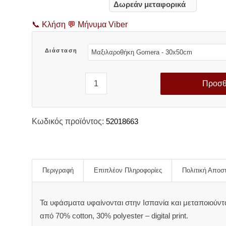
range:
Δωρεάν μεταφορικά
10,30 €
through
📞
Κλήση
💬
Μήνυμα Viber
40,50 €
Διάσταση
Προσθ
Κωδικός προϊόντος:
52018663
Περιγραφή
Επιπλέον Πληροφορίες
Πολιτική Αποσ
Τα υφάσματα υφαίνονται στην Ισπανία και μεταποιούντ
από 70% cotton, 30% polyester – digital print.