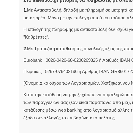
Στο sales365.gr μπορείς να πληρώσεις με όποι
1
.Με Αντικαταβολή, δηλαδή με πληρωμή σε μετρητά κ
μεταφορέα. Μόνο με την επιλογή αυτού του τρόπου πλ
Η επιλογή της πληρωμής με αντικαταβολή δεν ισχύει για
”Καθρέπτες”.
2
.Με Τραπεζική κατάθεση της συνολικής αξίας της π
Eurobank 0026-0420-68-0200269325 ή Aριθμός IBAN
Πειραιώς 5267-076402196 ή Αριθμός IBAN GR860172
(Όνομα Δικαιούχου των Λογαριασμών, Χατζηιωάννου 
Κατά την κατάθεση να μην ξεχάσετε να συμπληρώσετε 
των παραγγελιών σας (εάν είναι παραπάνω από μία),
κατάθεσης μέσω web banking απο λογαριασμό άλλης 
έξοδα συναλλαγής τα επιβαρύνεται ο πελάτης.