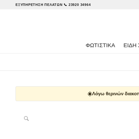
ΕΞΥΠΗΡΈΤΗΣΗ ΠΕΛΑΤΏΝ
📞 23920 34964
ΦΩΤΙΣΤΙΚΑ
ΕΊΔΗ 
☀️
Λόγω θερινών διακοπ