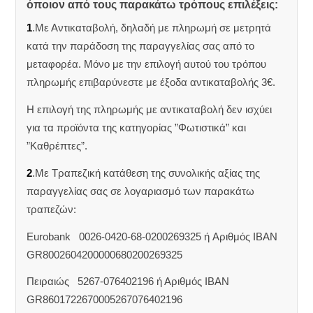
όποιον από τους παρακάτω τρόπους επιλέξεις:
1
.Με Αντικαταβολή, δηλαδή με πληρωμή σε μετρητά
κατά την παράδοση της παραγγελίας σας από το
μεταφορέα. Μόνο με την επιλογή αυτού του τρόπου
πληρωμής επιβαρύνεστε με έξοδα αντικαταβολής 3€.
Η επιλογή της πληρωμής με αντικαταβολή δεν ισχύει
για τα προϊόντα της κατηγορίας ”Φωτιστικά” και
”Καθρέπτες”.
2
.Με Τραπεζική κατάθεση της συνολικής αξίας της
παραγγελίας σας σε λογαριασμό των παρακάτω
τραπεζών:
Eurobank 0026-0420-68-0200269325 ή Aριθμός IBAN
GR8002604200000680200269325
Πειραιώς 5267-076402196 ή Αριθμός IBAN
GR8601722670005267076402196