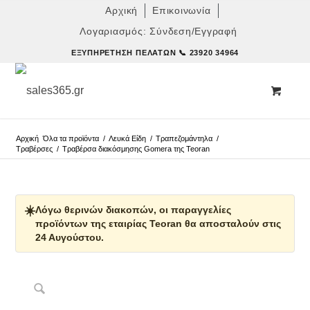
Αρχική
Επικοινωνία
Λογαριασμός: Σύνδεση/Εγγραφή
ΕΞΥΠΗΡΈΤΗΣΗ ΠΕΛΑΤΏΝ
📞 23920 34964
Αρχική
Όλα τα προϊόντα
/
Λευκά Είδη
/
Τραπεζομάντηλα
/
Τραβέρσες
/
Τραβέρσα διακόσμησης Gomera της Teoran
☀️
Λόγω θερινών διακοπών, οι παραγγελίες
προϊόντων της εταιρίας Teoran θα αποσταλούν στις
24 Αυγούστου.
Δες παρόμοια