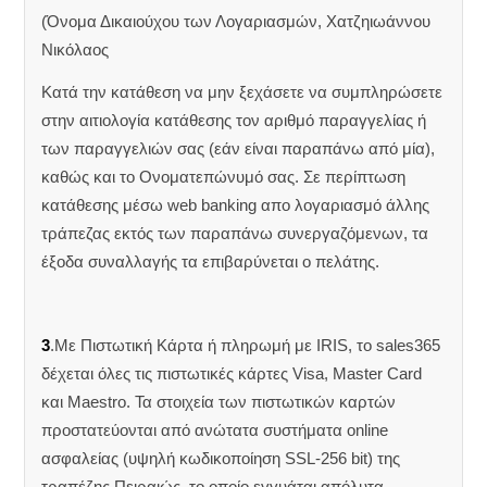
(Όνομα Δικαιούχου των Λογαριασμών, Χατζηιωάννου
Νικόλαος
Κατά την κατάθεση να μην ξεχάσετε να συμπληρώσετε
στην αιτιολογία κατάθεσης τον αριθμό παραγγελίας ή
των παραγγελιών σας (εάν είναι παραπάνω από μία),
καθώς και το Ονοματεπώνυμό σας. Σε περίπτωση
κατάθεσης μέσω web banking απο λογαριασμό άλλης
τράπεζας εκτός των παραπάνω συνεργαζόμενων, τα
έξοδα συναλλαγής τα επιβαρύνεται ο πελάτης.
3
.Με Πιστωτική Κάρτα ή πληρωμή με IRIS, το sales365
δέχεται όλες τις πιστωτικές κάρτες Visa, Master Card
και Maestro. Τα στοιχεία των πιστωτικών καρτών
προστατεύονται από ανώτατα συστήματα online
ασφαλείας (υψηλή κωδικοποίηση SSL-256 bit) της
τραπέζης Πειραιώς, το οποίο εγγυάται απόλυτα