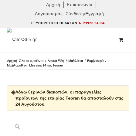
Αρχική
Επικοινωνία
Λογαριασμός: Σύνδεση/Εγγραφή
ΕΞΥΠΗΡΈΤΗΣΗ ΠΕΛΑΤΏΝ
📞 23920 34964
Αρχική
Όλα τα προϊόντα
/
Λευκά Είδη
/
Μαξιλάρια
/
Βαμβακερά
/
Μαξιλαροθήκη Messina 14 της Teoran
☀️
Λόγω θερινών διακοπών, οι παραγγελίες
προϊόντων της εταιρίας Teoran θα αποσταλούν στις
24 Αυγούστου.