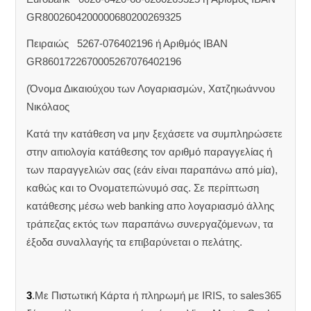
GR8002604200000680200269325
Πειραιώς 5267-076402196 ή Αριθμός IBAN
GR8601722670005267076402196
(Όνομα Δικαιούχου των Λογαριασμών, Χατζηιωάννου
Νικόλαος
Κατά την κατάθεση να μην ξεχάσετε να συμπληρώσετε
στην αιτιολογία κατάθεσης τον αριθμό παραγγελίας ή
των παραγγελιών σας (εάν είναι παραπάνω από μία),
καθώς και το Ονοματεπώνυμό σας. Σε περίπτωση
κατάθεσης μέσω web banking απο λογαριασμό άλλης
τράπεζας εκτός των παραπάνω συνεργαζόμενων, τα
έξοδα συναλλαγής τα επιβαρύνεται ο πελάτης.
3
.Με Πιστωτική Κάρτα ή πληρωμή με IRIS, το sales365