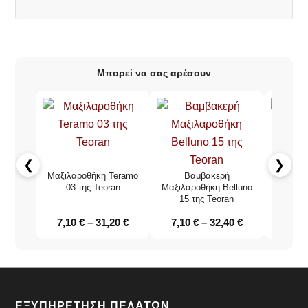
Μπορεί να σας αρέσουν
❮
❯
Μαξιλαροθήκη Teramo
Βαμβακερή
Μαξ
03 της Teoran
Μαξιλαροθήκη Belluno
διακόσ
15 της Teoran
14 
7,10
€
–
31,20
€
7,10
€
–
32,40
€
7,10
ΕΞΥΠΗΡΕΤΗΣΗ ΠΕΛΑΤΩΝ