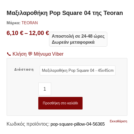
Μαξιλαροθήκη Pop Square 04 της Teoran
Μάρκα:
TEORAN
Price
6,10
€
–
12,00
€
Αποστολή σε 24-48 ώρες
range:
Δωρεάν μεταφορικά
6,10 €
through
📞
Κλήση
💬
Μήνυμα Viber
12,00 €
Διάσταση
Προσθήκη στο καλάθι
Εκκαθάριση
Κωδικός προϊόντος:
pop-square-pillow-04-56365