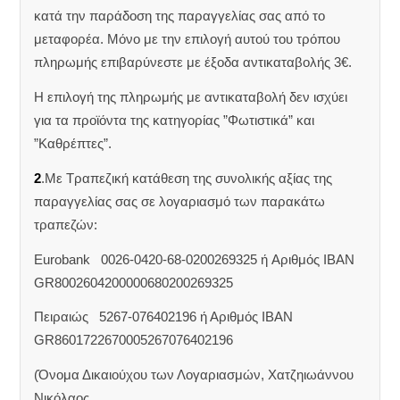
κατά την παράδοση της παραγγελίας σας από το
μεταφορέα. Μόνο με την επιλογή αυτού του τρόπου
πληρωμής επιβαρύνεστε με έξοδα αντικαταβολής 3€.
Η επιλογή της πληρωμής με αντικαταβολή δεν ισχύει
για τα προϊόντα της κατηγορίας ”Φωτιστικά” και
”Καθρέπτες”.
2
.Με Τραπεζική κατάθεση της συνολικής αξίας της
παραγγελίας σας σε λογαριασμό των παρακάτω
τραπεζών:
Eurobank 0026-0420-68-0200269325 ή Aριθμός IBAN
GR8002604200000680200269325
Πειραιώς 5267-076402196 ή Αριθμός IBAN
GR8601722670005267076402196
(Όνομα Δικαιούχου των Λογαριασμών, Χατζηιωάννου
Νικόλαος