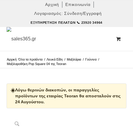
Αρχική
Επικοινωνία
Λογαριασμός: Σύνδεση/Εγγραφή
ΕΞΥΠΗΡΈΤΗΣΗ ΠΕΛΑΤΏΝ
📞 23920 34964
Αρχική
Όλα τα προϊόντα
/
Λευκά Είδη
/
Μαξιλάρια
/
Γούνινα
/
Μαξιλαροθήκη Pop Square 04 της Teoran
☀️
Λόγω θερινών διακοπών, οι παραγγελίες
προϊόντων της εταιρίας Teoran θα αποσταλούν στις
24 Αυγούστου.
Δες παρόμοια