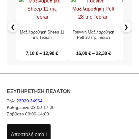
❮
❯
Μαξιλαροθήκη Sheep 11
Γούνινη Μαξιλαροθήκη
Μαξιλαρ
της Teoran
Pelt 28 της Teoran
τ
7,10
€
–
12,90
€
16,00
€
–
22,30
€
13,6
ΕΞΥΠΗΡΕΤΗΣΗ ΠΕΛΑΤΩΝ
Τηλ:
23920 34964
Καθημερινά 09:00-17:00
Σάββατο 09:00-14:00
Αποστολή email