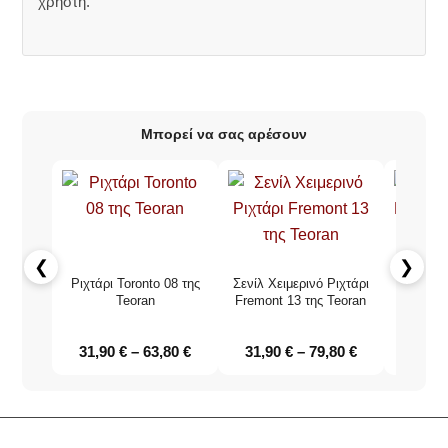
χρήστη.
Μπορεί να σας αρέσουν
❮
❯
Ριχτάρι Toronto 08 της
Σενίλ Χειμερινό Ριχτάρι
Σενίλ Χε
Teoran
Fremont 13 της Teoran
Basic 
31,90
€
–
63,80
€
31,90
€
–
79,80
€
31,9