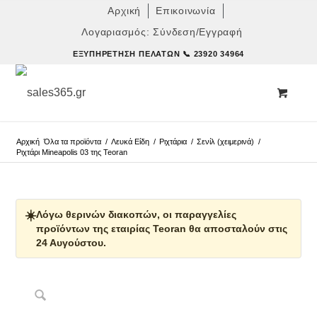
Αρχική
Επικοινωνία
Λογαριασμός: Σύνδεση/Εγγραφή
ΕΞΥΠΗΡΈΤΗΣΗ ΠΕΛΑΤΏΝ
📞 23920 34964
Αρχική
Όλα τα προϊόντα
/
Λευκά Είδη
/
Ριχτάρια
/
Σενίλ (χειμερινά)
/
Ριχτάρι Mineapolis 03 της Teoran
☀️
Λόγω θερινών διακοπών, οι παραγγελίες
προϊόντων της εταιρίας Teoran θα αποσταλούν στις
24 Αυγούστου.