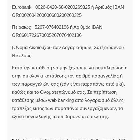
Eurobank 0026-0420-68-0200269325 ή Aριθμός IBAN
GR8002604200000680200269325
Πειραιώς 5267-076402196 ή Αριθμός IBAN
GR8601722670005267076402196
(Όνομα Δικαιούχου των Λογαριασμών, Χατζηιωάννου
Νικόλαος
Κατά την κατάθεση να μην ξεχάσετε να συμπληρώσετε
στην αιτιολογία κατάθεσης τον αριθμό παραγγελίας ή
των παραγγελιών σας (εάν είναι παραπάνω από μία),
καθώς και το Ονοματεπώνυμό σας. Σε περίπτωση
κατάθεσης μέσω web banking απο λογαριασμό άλλης
τράπεζας εκτός των παραπάνω συνεργαζόμενων, τα
έξοδα συναλλαγής τα επιβαρύνεται ο πελάτης.