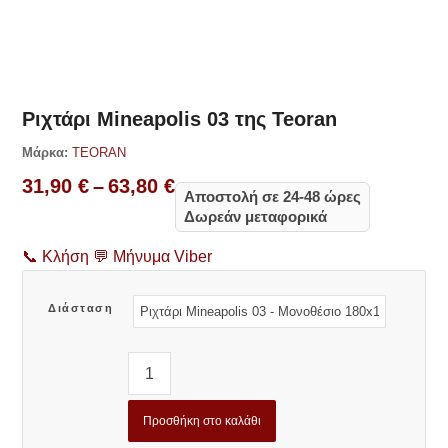
Δες παρόμοια
Ριχτάρι Mineapolis 03 της Teoran
Μάρκα:
TEORAN
Price
31,90
€
–
63,80
€
Αποστολή σε 24-48 ώρες
range:
Δωρεάν μεταφορικά
31,90 €
through
📞
Κλήση
💬
Μήνυμα Viber
63,80 €
Διάσταση
Προσθήκη στο καλάθι