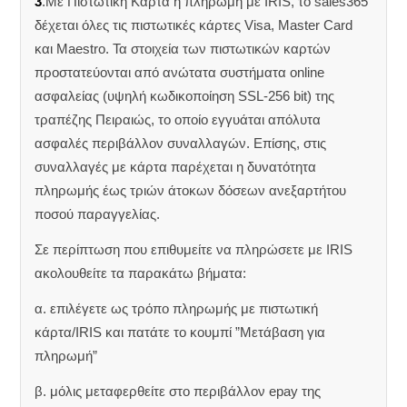
3
.Με Πιστωτική Κάρτα ή πληρωμή με IRIS, το sales365
δέχεται όλες τις πιστωτικές κάρτες Visa, Master Card
και Maestro. Τα στοιχεία των πιστωτικών καρτών
προστατεύονται από ανώτατα συστήματα online
ασφαλείας (υψηλή κωδικοποίηση SSL-256 bit) της
τραπέζης Πειραιώς, το οποίο εγγυάται απόλυτα
ασφαλές περιβάλλον συναλλαγών. Επίσης, στις
συναλλαγές με κάρτα παρέχεται η δυνατότητα
πληρωμής έως τριών άτοκων δόσεων ανεξαρτήτου
ποσού παραγγελίας.
Σε περίπτωση που επιθυμείτε να πληρώσετε με IRIS
ακολουθείτε τα παρακάτω βήματα:
α. επιλέγετε ως τρόπο πληρωμής με πιστωτική
κάρτα/IRIS και πατάτε το κουμπί ”Μετάβαση για
πληρωμή”
β. μόλις μεταφερθείτε στο περιβάλλον epay της