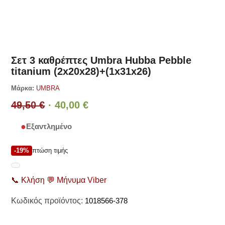
Δες παρόμοια
Σετ 3 καθρέπτες Umbra Hubba Pebble
titanium (2x20x28)+(1x31x26)
Μάρκα:
UMBRA
Original
Η
49,50
€
40,00
€
price
τρέχουσα
Εξαντλημένο
was:
τιμή
49,50 €.
είναι:
-19%
πτώση τιμής
40,00 €.
📞
Κλήση
💬
Μήνυμα Viber
Κωδικός προϊόντος:
1018566-378