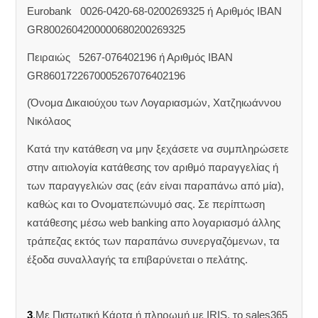
Eurobank 0026-0420-68-0200269325 ή Aριθμός IBAN
GR8002604200000680200269325
Πειραιώς 5267-076402196 ή Αριθμός IBAN
GR8601722670005267076402196
(Όνομα Δικαιούχου των Λογαριασμών, Χατζηιωάννου
Νικόλαος
Κατά την κατάθεση να μην ξεχάσετε να συμπληρώσετε
στην αιτιολογία κατάθεσης τον αριθμό παραγγελίας ή
των παραγγελιών σας (εάν είναι παραπάνω από μία),
καθώς και το Ονοματεπώνυμό σας. Σε περίπτωση
κατάθεσης μέσω web banking απο λογαριασμό άλλης
τράπεζας εκτός των παραπάνω συνεργαζόμενων, τα
έξοδα συναλλαγής τα επιβαρύνεται ο πελάτης.
3
.Με Πιστωτική Κάρτα ή πληρωμή με IRIS, το sales365