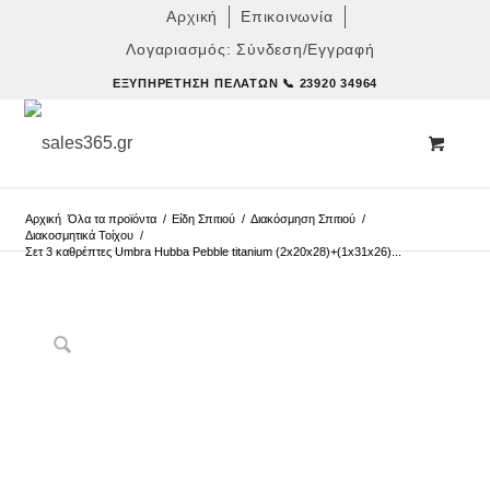
Αρχική
Επικοινωνία
Λογαριασμός: Σύνδεση/Εγγραφή
ΕΞΥΠΗΡΈΤΗΣΗ ΠΕΛΑΤΏΝ
📞 23920 34964
Αρχική
Όλα τα προϊόντα
/
Είδη Σπιτιού
/
Διακόσμηση Σπιτιού
/
Διακοσμητικά Τοίχου
/
Σετ 3 καθρέπτες Umbra Hubba Pebble titanium (2x20x28)+(1x31x26)...