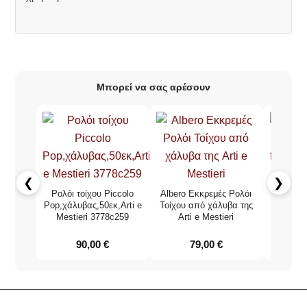
Μπορεί να σας αρέσουν
❮
❯
Ρολόι τοίχου Piccolo
Albero Εκκρεμές Ρολόι
Ρολόι τ
Pop,χάλυβας,50εκ,Arti e
Τοίχου από χάλυβα της
King fan
Mestieri 3778c259
Arti e Mestieri
e
90,00
€
79,00
€
68,0