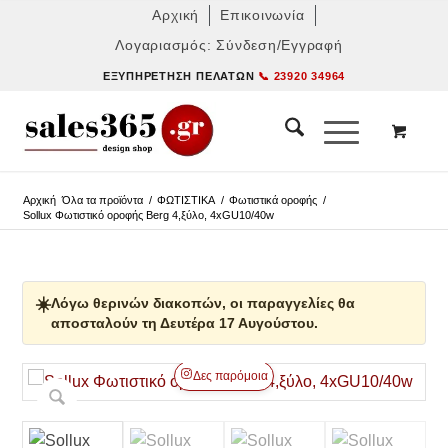
Αρχική
Επικοινωνία
Λογαριασμός: Σύνδεση/Εγγραφή
ΕΞΥΠΗΡΈΤΗΣΗ ΠΕΛΑΤΏΝ
📞 23920 34964
Αρχική
Όλα τα προϊόντα
/
ΦΩΤΙΣΤΙΚΑ
/
Φωτιστικά οροφής
/
Sollux Φωτιστικό οροφής Berg 4,ξύλο, 4xGU10/40w
☀️
Λόγω θερινών διακοπών, οι παραγγελίες θα
αποσταλούν τη Δευτέρα 17 Αυγούστου.
Δες παρόμοια