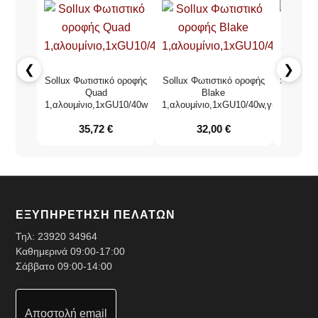
❮
❯
Sollux Φωτιστικό οροφής
Sollux Φωτιστικό οροφής
Sollux Φ
Quad
Blake
1,αλουμίνιο,1xGU10/40w
1,αλουμίνιο,1xGU10/40w,γκρί
3,ξύλ
35,72
€
32,00
€
ΕΞΥΠΗΡΕΤΗΣΗ ΠΕΛΑΤΩΝ
Τηλ:
23920 34964
Καθημερινά 09:00-17:00
Σάββατο 09:00-14:00
Αποστολή email