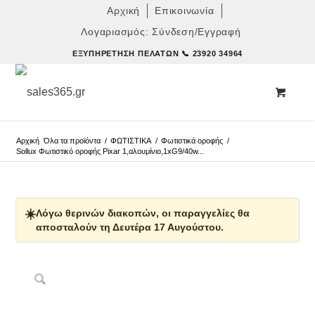
Αρχική
Επικοινωνία
Λογαριασμός: Σύνδεση/Εγγραφή
ΕΞΥΠΗΡΈΤΗΣΗ ΠΕΛΑΤΏΝ
📞 23920 34964
Αρχική
Όλα τα προϊόντα
/
ΦΩΤΙΣΤΙΚΑ
/
Φωτιστικά οροφής
/
Sollux Φωτιστικό οροφής Pixar 1,αλουμίνιο,1xG9/40w...
☀️
Λόγω θερινών διακοπών, οι παραγγελίες θα
αποσταλούν τη Δευτέρα 17 Αυγούστου.