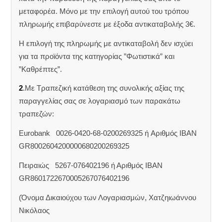
μεταφορέα. Μόνο με την επιλογή αυτού του τρόπου
πληρωμής επιβαρύνεστε με έξοδα αντικαταβολής 3€.
Η επιλογή της πληρωμής με αντικαταβολή δεν ισχύει
για τα προϊόντα της κατηγορίας ”Φωτιστικά” και
”Καθρέπτες”.
2
.Με Τραπεζική κατάθεση της συνολικής αξίας της
παραγγελίας σας σε λογαριασμό των παρακάτω
τραπεζών:
Eurobank 0026-0420-68-0200269325 ή Aριθμός IBAN
GR8002604200000680200269325
Πειραιώς 5267-076402196 ή Αριθμός IBAN
GR8601722670005267076402196
(Όνομα Δικαιούχου των Λογαριασμών, Χατζηιωάννου
Νικόλαος