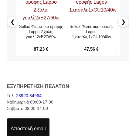
❮
❯
Sollux Φωτιστικό οροφής
Sollux Φωτιστικό οροφής
Φωτιστικ
Lappo 2,ξύλο,
Lagos
1,αλουμί
γυαλί,2xE27/60w
1,ατσάλι,1xGU10/40w
87,23
€
47,56
€
2
ΕΞΥΠΗΡΕΤΗΣΗ ΠΕΛΑΤΩΝ
Τηλ:
23920 34964
Καθημερινά 09:00-17:00
Σάββατο 09:00-14:00
Αποστολή email