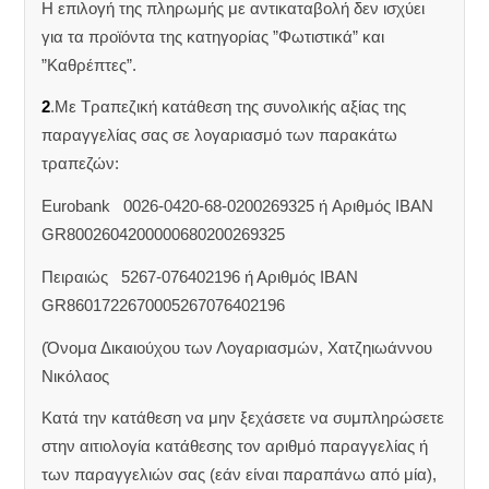
Η επιλογή της πληρωμής με αντικαταβολή δεν ισχύει
για τα προϊόντα της κατηγορίας ”Φωτιστικά” και
”Καθρέπτες”.
2
.Με Τραπεζική κατάθεση της συνολικής αξίας της
παραγγελίας σας σε λογαριασμό των παρακάτω
τραπεζών:
Eurobank 0026-0420-68-0200269325 ή Aριθμός IBAN
GR8002604200000680200269325
Πειραιώς 5267-076402196 ή Αριθμός IBAN
GR8601722670005267076402196
(Όνομα Δικαιούχου των Λογαριασμών, Χατζηιωάννου
Νικόλαος
Κατά την κατάθεση να μην ξεχάσετε να συμπληρώσετε
στην αιτιολογία κατάθεσης τον αριθμό παραγγελίας ή
των παραγγελιών σας (εάν είναι παραπάνω από μία),