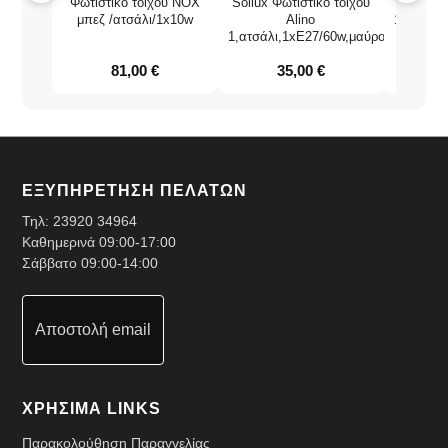
Φωτιστικό τοίχου NOX
Sollux Φωτιστικό τοίχου
Φωτιστι
μπεζ /ατσάλι/1x10w
Alino
1,αλουμί
1,ατσάλι,1xE27/60w,μαύρο
81,00
€
35,00
€
2
ΕΞΥΠΗΡΕΤΗΣΗ ΠΕΛΑΤΩΝ
Τηλ:
23920 34964
Καθημερινά 09:00-17:00
Σάββατο 09:00-14:00
Αποστολή email
ΧΡΗΣΙΜΑ LINKS
Παρακολούθηση Παραγγελίας