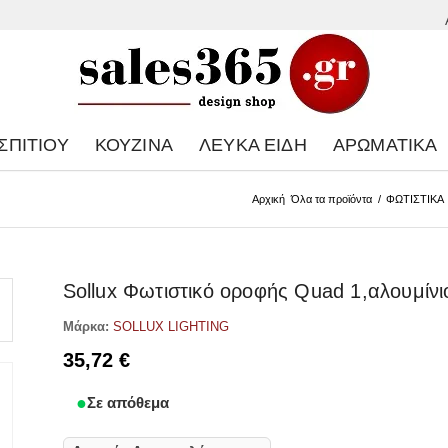
ΣΠΙΤΙΟΎ
ΚΟΥΖΊΝΑ
ΛΕΥΚΆ ΕΊΔΗ
ΑΡΩΜΑΤΙΚΆ
Αρχική
Όλα τα προϊόντα
/
ΦΩΤΙΣΤΙΚΑ
Sollux Φωτιστικό οροφής Quad 1,αλουμίν
Μάρκα:
SOLLUX LIGHTING
35,72
€
Σε απόθεμα