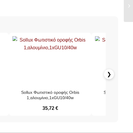
❯
Sollux Φωτιστικό οροφής Orbis
Sollux Φωτιστι
1,αλουμίνιο,1xGU10/40w
2,αλουμίνιο
35,72
€
75,