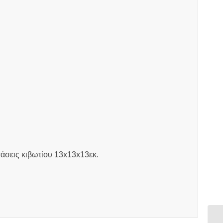
τάσεις κιβωτίου 13x13x13εκ.