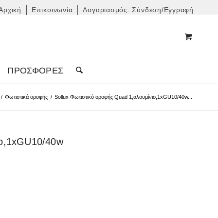
Αρχική
Επικοινωνία
Λογαριασμός: Σύνδεση/Εγγραφή
ΠΡΟΣΦΟΡΈΣ
/
Φωτιστικά οροφής
/
Sollux Φωτιστικό οροφής Quad 1,αλουμίνιο,1xGU10/40w...
ιο,1xGU10/40w