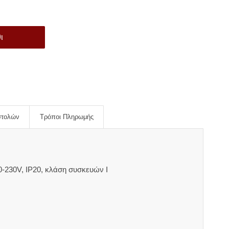
ι
στολών
Τρόποι Πληρωμής
-230V, IP20, κλάση συσκευών Ι