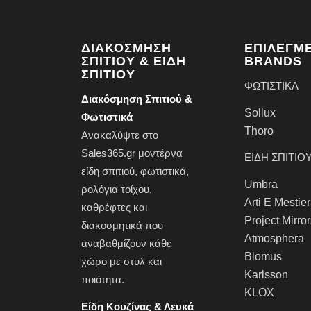
ΔΙΑΚΌΣΜΗΣΗ
ΕΠΙΛΕΓΜ
ΣΠΙΤΙΟΎ & ΕΊΔΗ
BRANDS
ΣΠΙΤΙΟΎ
ΦΩΤΙΣΤΙΚΑ
Διακόσμηση Σπιτιού &
Sollux
Φωτιστικά
Thoro
Ανακαλύψτε στο
Sales365.gr μοντέρνα
ΕΙΔΗ ΣΠΙΤΙΟ
είδη σπιτιού,
φωτιστικά
,
Umbra
ρολόγια τοίχου
,
Arti E Mestier
καθρέφτες
και
Project Mirro
διακοσμητικά που
Atmosphera
αναβαθμίζουν κάθε
Blomus
χώρο με στυλ και
Karlsson
ποιότητα.
KLOX
Είδη Κουζίνας & Λευκά