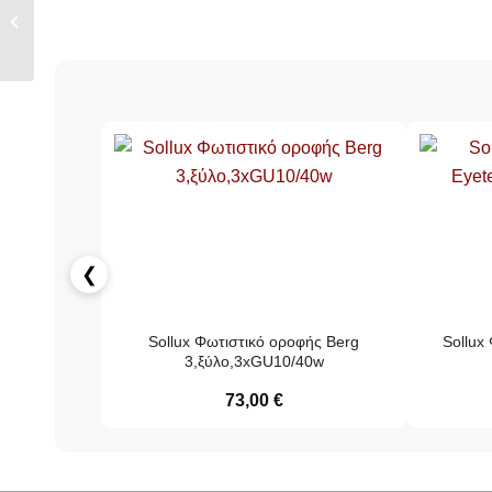
Quad
1,αλουμίνιο,1xGU10/40w
❮
Sollux Φωτιστικό οροφής Berg
Sollux
3,ξύλο,3xGU10/40w
73,00
€