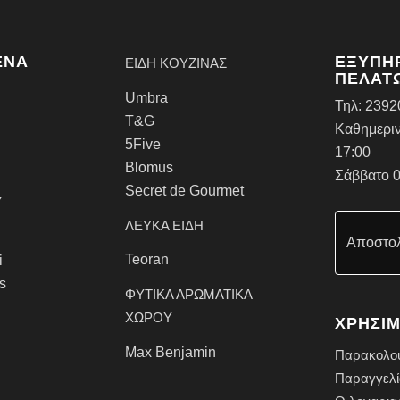
ΈΝΑ
ΕΞΥΠΗ
ΕΙΔΗ ΚΟΥΖΙΝΑΣ
ΠΕΛΑΤ
Umbra
Τηλ:
2392
T&G
Καθημεριν
5Five
17:00
Blomus
Σάββατο 0
Secret de Gourmet
Υ
ΛΕΥΚΑ ΕΙΔΗ
Αποστολ
Teoran
i
rs
ΦΥΤΙΚΑ ΑΡΩΜΑΤΙΚΑ
ΧΩΡΟΥ
ΧΡΗΣΙΜ
Max Benjamin
Παρακολο
Παραγγελί