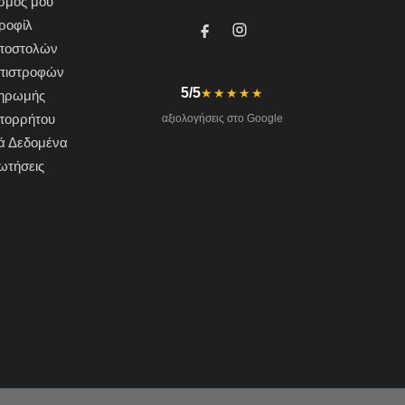
σμός μου
ροφίλ
Αποστολών
Επιστροφών
5/5
★★★★★
ληρωμής
Απορρήτου
αξιολογήσεις στο Google
ά Δεδομένα
ωτήσεις