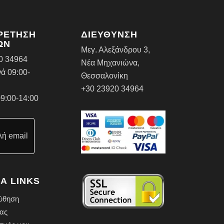
ΡΕΤΗΣΗ
ΔΙΕΥΘΥΝΣΗ
ΩΝ
Μεγ. Αλεξάνδρου 3,
0 34964
Νέα Μηχανιώνα,
ά 09:00-
Θεσσαλονίκη
+30 23920 34964
9:00-14:00
ή email
Α LINKS
ύθηση
ας