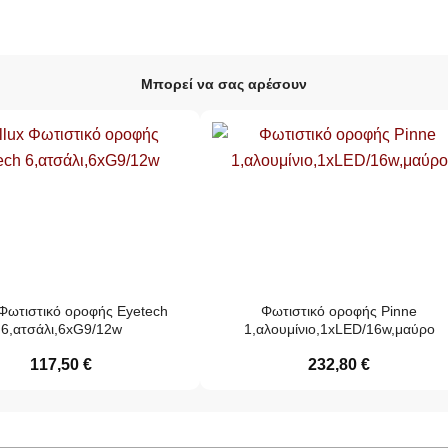
Μπορεί να σας αρέσουν
 Φωτιστικό οροφής Eyetech
Φωτιστικό οροφής Pinne
6,ατσάλι,6xG9/12w
1,αλουμίνιο,1xLED/16w,μαύρο
117,50
€
232,80
€