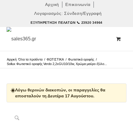
Αρχική
Επικοινωνία
Λογαριασμός: Σύνδεση/Εγγραφή
ΕΞΥΠΗΡΈΤΗΣΗ ΠΕΛΑΤΏΝ
📞 23920 34964
Αρχική
Όλα τα προϊόντα
/
ΦΩΤΙΣΤΙΚΑ
/
Φωτιστικά οροφής
/
Sollux Φωτιστικό οροφής Verdo 2,2xGU10/10w, Χρώμα μαύρο /ξύλο...
☀️
Λόγω θερινών διακοπών, οι παραγγελίες θα
αποσταλούν τη Δευτέρα 17 Αυγούστου.