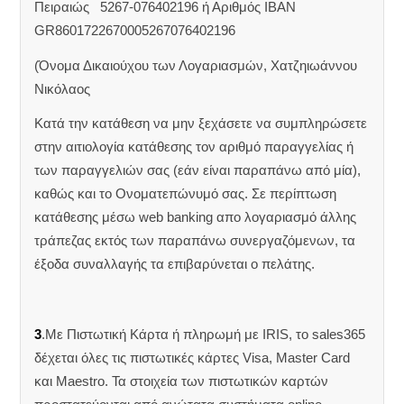
Πειραιώς 5267-076402196 ή Αριθμός IBAN
GR8601722670005267076402196
(Όνομα Δικαιούχου των Λογαριασμών, Χατζηιωάννου
Νικόλαος
Κατά την κατάθεση να μην ξεχάσετε να συμπληρώσετε
στην αιτιολογία κατάθεσης τον αριθμό παραγγελίας ή
των παραγγελιών σας (εάν είναι παραπάνω από μία),
καθώς και το Ονοματεπώνυμό σας. Σε περίπτωση
κατάθεσης μέσω web banking απο λογαριασμό άλλης
τράπεζας εκτός των παραπάνω συνεργαζόμενων, τα
έξοδα συναλλαγής τα επιβαρύνεται ο πελάτης.
3
.Με Πιστωτική Κάρτα ή πληρωμή με IRIS, το sales365
δέχεται όλες τις πιστωτικές κάρτες Visa, Master Card
και Maestro. Τα στοιχεία των πιστωτικών καρτών