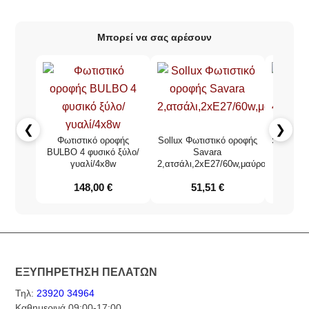
Μπορεί να σας αρέσουν
❮
❯
Φωτιστικό οροφής
Sollux Φωτιστικό οροφής
Sollux Φ
BULBO 4 φυσικό ξύλο/
Savara
γυαλί/4x8w
2,ατσάλι,2xE27/60w,μαύρο
4,ατσά
148,00
€
51,51
€
ΕΞΥΠΗΡΕΤΗΣΗ ΠΕΛΑΤΩΝ
Τηλ:
23920 34964
Καθημερινά 09:00-17:00