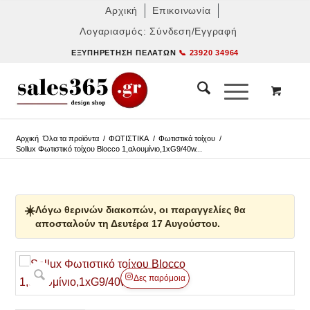
Αρχική
Επικοινωνία
Λογαριασμός: Σύνδεση/Εγγραφή
ΕΞΥΠΗΡΈΤΗΣΗ ΠΕΛΑΤΏΝ
📞 23920 34964
Αρχική
Όλα τα προϊόντα
/
ΦΩΤΙΣΤΙΚΑ
/
Φωτιστικά τοίχου
/
Sollux Φωτιστικό τοίχου Blocco 1,αλουμίνιο,1xG9/40w...
☀️
Λόγω θερινών διακοπών, οι παραγγελίες θα
αποσταλούν τη Δευτέρα 17 Αυγούστου.
Δες παρόμοια