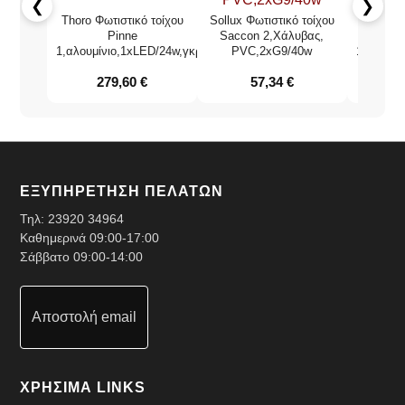
❮
❯
Thoro Φωτιστικό τοίχου
Sollux Φωτιστικό τοίχου
Thoro Φω
Pinne
Saccon 2,Χάλυβας,
1,αλουμίνιο,1xLED/24w,γκρί
PVC,2xG9/40w
1,αλουμί
279,60
€
57,34
€
1
ΕΞΥΠΗΡΕΤΗΣΗ ΠΕΛΑΤΩΝ
Τηλ:
23920 34964
Καθημερινά 09:00-17:00
Σάββατο 09:00-14:00
Αποστολή email
ΧΡΗΣΙΜΑ LINKS